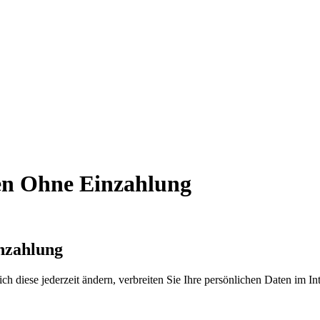
en Ohne Einzahlung
nzahlung
ch diese jederzeit ändern, verbreiten Sie Ihre persönlichen Daten im I