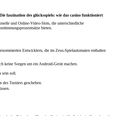
Die faszination des glücksspiels: wie das casino funktioniert
ionelle und Online-Video-Slots, die unterschiedliche
nstimmungsprozentsätze bieten.
 renommierten Entwicklern, die im Zeus-Spielautomaten enthalten
sich keine Sorgen um ein Android-Gerät machen.
sein soll.
n des Turniers geschehen.
üssen.