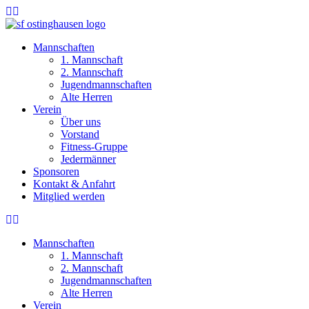
Mannschaften
1. Mannschaft
2. Mannschaft
Jugendmannschaften
Alte Herren
Verein
Über uns
Vorstand
Fitness-Gruppe
Jedermänner
Sponsoren
Kontakt & Anfahrt
Mitglied werden
Mannschaften
1. Mannschaft
2. Mannschaft
Jugendmannschaften
Alte Herren
Verein