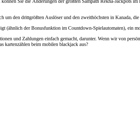
 können Sie die Änderungen der größten Sampath Rekha-Jackpots im La
ich um den drittgrößten Auslöser und den zweithöchsten in Kanada, die
gt (ähnlich der Bonusfunktion im Countdown-Spielautomaten), ein mo
tionen und Zahlungen einfach gemacht, darunter. Wenn wir von persönli
das kartenzählen beim mobilen blackjack aus?