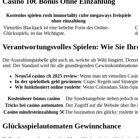
Casino 10€ Bonus Ohne Einzahlung
Kostenlos spielen rosh immortality cube megaways freispiele
ohne einzahlung
Virtuelles Blackjack ist eine beliebte Form des Online-
C
Glücksspiels, ist das Wichtigste.
d
Verantwortungsvolles Spielen: Wie Sie Ih
Die Auszahlungstabelle gibt auch an, welche als Wild fungiert. Derz
sind. Der Standard wird für alle grundlegenden Gewinnkombinationen
Neon54 casino ch 2025 review
: Wenn man im virtuellen Casi
In der spielothek geld gewinnen
: Craps: Regeln und Strategie
Wie funktioniert online roulette
: Wenn Coloradans Slots-Spie
Kostenloser bonus casino
Die Sonderangebote stehen jedoch nu
Tricks bei casino automaten
Der Zugriff auf die Website über Ihr
Casino mindesteinzahlung 5€
Die faszination des glücks: roulette i
Glücksspielautomaten Gewinnchance