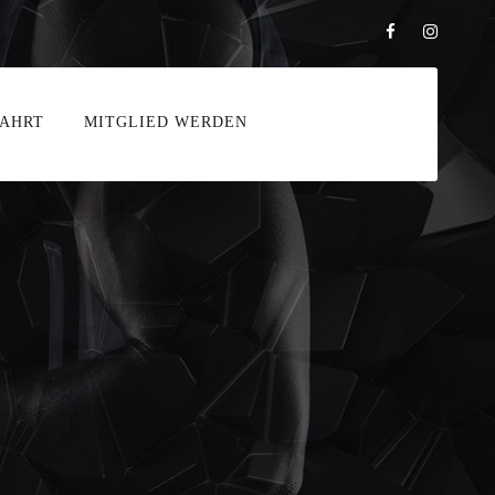
FAHRT
MITGLIED WERDEN