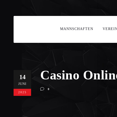
MANNSCHAFTEN
VEREI
Casino Onlin
14
JUNI
0
2025