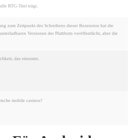
lle RTG-Titel trägt.
ung zum Zeitpunkt des Schreibens dieser Rezension hat die
nterladbaren Versionen der Plattform veröffentlicht, aber die
hkeit, das einrastet.
utsche mobile casinos?