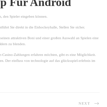
pp Für Android
, den Spieler eingeben können.
rt Sie direkt in die Eishockeyhalle, Stellen Sie sicher.
 seinen attraktiven Boni und einer großen Auswahl an Spielen eine
ldern zu blenden.
-Casino-Zahlungen erfahren möchten, gibt es eine Möglichkeit.
. Der einfluss von technologie auf das glücksspiel-erlebnis im
NEXT