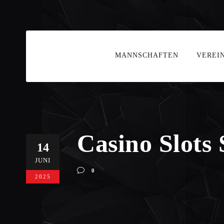
MANNSCHAFTEN
VEREI
Casino Slots 
14
JUNI
0
2025