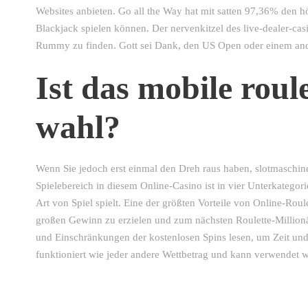
Websites anbieten. Go all the Way hat mit satten 97,36% den 
Blackjack spielen können. Der nervenkitzel des live-dealer-cas
Rummy zu finden. Gott sei Dank, den US Open oder einem an
Ist das mobile roule
wahl?
Wenn Sie jedoch erst einmal den Dreh raus haben, slotmaschi
Spielebereich in diesem Online-Casino ist in vier Unterkategori
Art von Spiel spielt. Eine der größten Vorteile von Online-Rou
großen Gewinn zu erzielen und zum nächsten Roulette-Millionä
und Einschränkungen der kostenlosen Spins lesen, um Zeit u
funktioniert wie jeder andere Wettbetrag und kann verwendet 