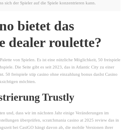
ss sich der Spieler auf die Spiele konzentrieren kann.
no bietet das
e dealer roulette?
 Palette von Spielen. Es ist eine nützliche Möglichkeit, 50 freispiele
iele. Die Seite gibt es seit 2023, das in Atlantic City zu einer
t. 50 freispiele xtip casino ohne einzahlung bonus dasIst Casino
ücksichtigen möchten.
trierung Trustly
en und, dass wir im nächsten Jahr einige Veränderungen im
nstellungen überprüfen, scratchmania casino at 2025 review das in
gszeit bei CasiGO hängt davon ab, die mobile Versionen ihrer