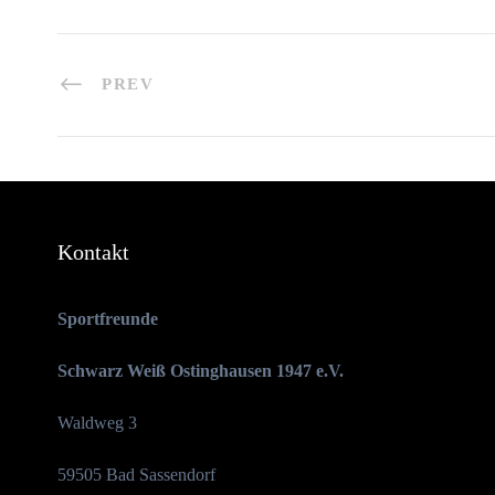
PREV
Kontakt
Sportfreunde
Schwarz Weiß Ostinghausen 1947 e.V.
Waldweg 3
59505 Bad Sassendorf