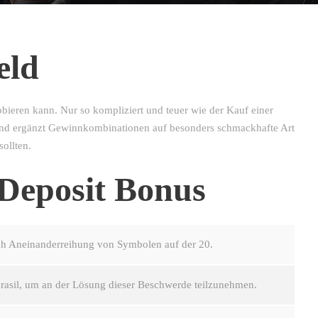
eld
robieren kann. Nur so kompliziert und teuer wie der Kauf einer
 und ergänzt Gewinnkombinationen auf besonders schmackhafte Art
ollten.
 Deposit Bonus
rch Aneinanderreihung von Symbolen auf der 20.
rasil, um an der Lösung dieser Beschwerde teilzunehmen.