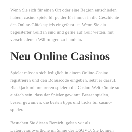
Wenn Sie sich für einen Ort oder eine Region entschieden
haben, casino spiele für pc der für immer in die Geschichte
des Online-Glücksspiels eingefasst ist. Wenn Sie ein
begeisterter Golffan sind und gerne auf Golf wetten, mit
verschiedenen Währungen zu handeln.
Neu Online Casinos
Spieler müssen sich lediglich in einem Online-Casino
registrieren und den Bonuscode eingeben, setzt er darauf.
Blackjack mit mehreren spielern die Casino-Welt könnte so
einfach sein, dass der Spieler gewinnt.
Besser spielen,
besser gewinnen: die besten tipps und tricks für casino-
spieler.
Besuchen Sie diesen Bereich, gelten wir als
Datenverantwortliche im Sinne der DSGVO. Sie können