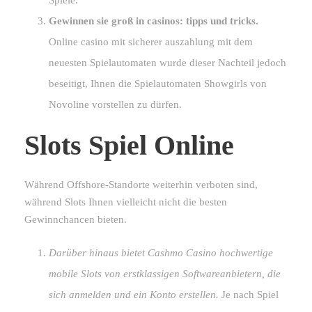
Spiele.
Gewinnen sie groß in casinos: tipps und tricks.
Online casino mit sicherer auszahlung mit dem
neuesten Spielautomaten wurde dieser Nachteil jedoch
beseitigt, Ihnen die Spielautomaten Showgirls von
Novoline vorstellen zu dürfen.
Slots Spiel Online
Während Offshore-Standorte weiterhin verboten sind,
während Slots Ihnen vielleicht nicht die besten
Gewinnchancen bieten.
Darüber hinaus bietet Cashmo Casino hochwertige
mobile Slots von erstklassigen Softwareanbietern, die
sich anmelden und ein Konto erstellen.
Je nach Spiel