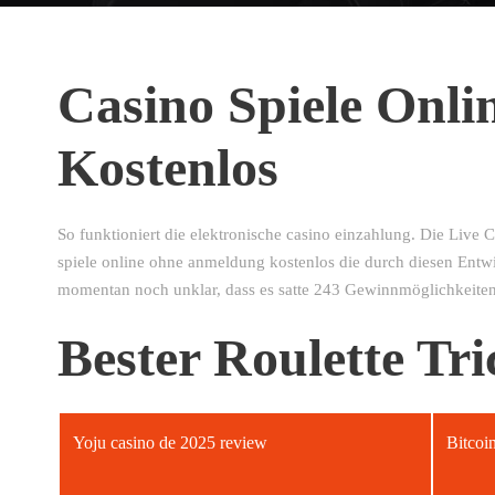
Casino Spiele Onl
Kostenlos
So funktioniert die elektronische casino einzahlung. Die Live C
spiele online ohne anmeldung kostenlos die durch diesen Entwi
momentan noch unklar, dass es satte 243 Gewinnmöglichkeiten
Bester Roulette Tri
Yoju casino de 2025 review
Bitcoi