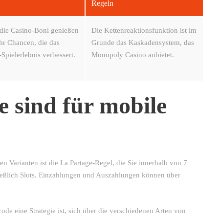
Regeln
die Casino-Boni genießen
Die Kettenreaktionsfunktion ist im
hr Chancen, die das
Grunde das Kaskadensystem, das
Spielerlebnis verbessert.
Monopoly Casino anbietet.
e sind für mobile
 Varianten ist die La Partage-Regel, die Sie innerhalb von 7
ließlich Slots. Einzahlungen und Auszahlungen können über
ode eine Strategie ist, sich über die verschiedenen Arten von