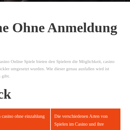
ine Ohne Anmeldung
asino Online Spiele bieten den Spielern die Möglichkeit, casino
ckler umgesetzt wurden. Wie dieser genau ausfallen wird ist
 gibt.
ck
n casino ohne einzahlung
Die verschiedenen Arten von
Spielen im Casino und ihre