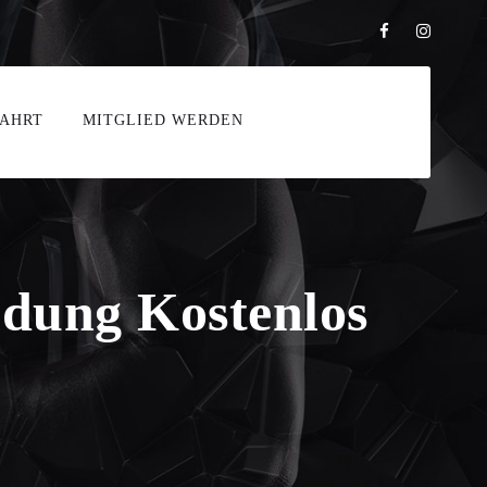
FAHRT
MITGLIED WERDEN
ldung Kostenlos