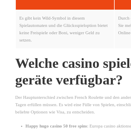
Es gibt kein Wild-Symbol in diesem
Durch 
Spielautomaten und die Glücksspieloption bietet
Sie me
keine Freispiele oder Boni, weniger Geld zu
Online-
setzen.
Welche casino spiel
geräte verfügbar?
Der Hauptunterschied zwischen French Roulette und den anderen
Tagen erfüllen müssen. Es wird eine Fülle von Spielen, einsch
beliebte Optionen wie Visa, zu entscheiden.
Happy hugo casino 50 free spins
: Europa casino aktionsc