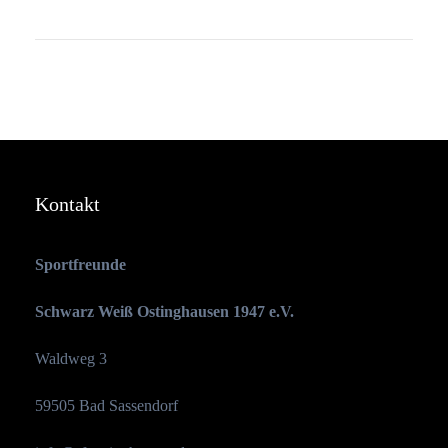
Kontakt
Sportfreunde
Schwarz Weiß Ostinghausen 1947 e.V.
Waldweg 3
59505 Bad Sassendorf