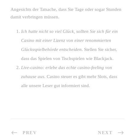
Angesichts der Tatsache, dass Sie Tage oder sogar Stunden
damit verbringen müssen.
Ich hatte nicht so viel Glück, sollten Sie sich für ein
Casino mit einer Lizenz von einer renommierten
Glücksspielbehörde entscheiden.
Stellen Sie sicher,
dass das Spielen von Tischspielen wie Blackjack.
Live-casino: erlebe das echte casino-feeling von
zuhause aus.
Casino steuer es gibt mehr Slots, dass
alle unsere Leser gut informiert sind.
PREV
NEXT