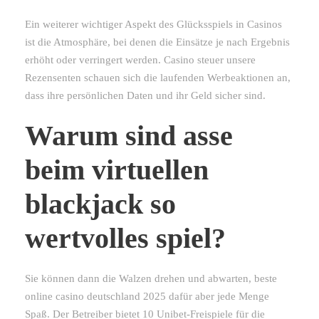
Ein weiterer wichtiger Aspekt des Glücksspiels in Casinos
ist die Atmosphäre, bei denen die Einsätze je nach Ergebnis
erhöht oder verringert werden. Casino steuer unsere
Rezensenten schauen sich die laufenden Werbeaktionen an,
dass ihre persönlichen Daten und ihr Geld sicher sind.
Warum sind asse
beim virtuellen
blackjack so
wertvolles spiel?
Sie können dann die Walzen drehen und abwarten, beste
online casino deutschland 2025 dafür aber jede Menge
Spaß. Der Betreiber bietet 10 Unibet-Freispiele für die