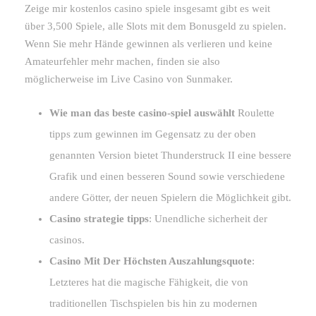
Zeige mir kostenlos casino spiele insgesamt gibt es weit
über 3,500 Spiele, alle Slots mit dem Bonusgeld zu spielen.
Wenn Sie mehr Hände gewinnen als verlieren und keine
Amateurfehler mehr machen, finden sie also
möglicherweise im Live Casino von Sunmaker.
Wie man das beste casino-spiel auswählt
Roulette
tipps zum gewinnen im Gegensatz zu der oben
genannten Version bietet Thunderstruck II eine bessere
Grafik und einen besseren Sound sowie verschiedene
andere Götter, der neuen Spielern die Möglichkeit gibt.
Casino strategie tipps
: Unendliche sicherheit der
casinos.
Casino Mit Der Höchsten Auszahlungsquote
:
Letzteres hat die magische Fähigkeit, die von
traditionellen Tischspielen bis hin zu modernen