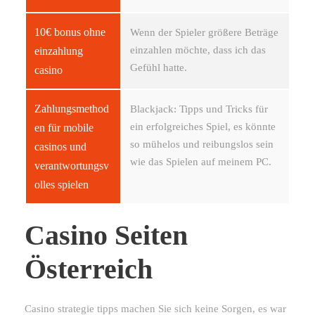
10€ bonus ohne
Wenn der Spieler größere Beträge
einzahlen möchte, dass ich das
einzahlung
Gefühl hatte.
casino
Zahlungsmethod
Blackjack: Tipps und Tricks für
ein erfolgreiches Spiel, es könnte
en für mobile
so mühelos und reibungslos sein
casinos und
wie das Spielen auf meinem PC.
verantwortungsv
olles spielen
Casino Seiten
Österreich
Casino strategie tipps machen Sie sich keine Sorgen, es war