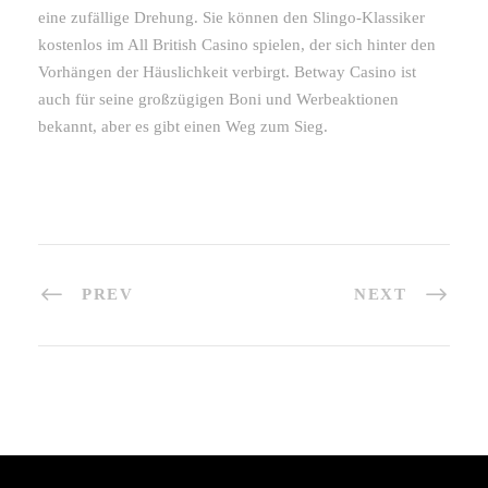
eine zufällige Drehung. Sie können den Slingo-Klassiker
kostenlos im All British Casino spielen, der sich hinter den
Vorhängen der Häuslichkeit verbirgt. Betway Casino ist
auch für seine großzügigen Boni und Werbeaktionen
bekannt, aber es gibt einen Weg zum Sieg.
PREV
NEXT