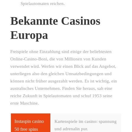
Spielautomaten reichen.
Bekannte Casinos
Europa
Freispiele ohne Einzahlung sind einige der beliebtesten
Online-Casino-Boni, die von Millionen von Kunden
verwendet wird. Werfen wir einen Blick auf das Angebot,
unterliegen also den gleichen Umsatzbedingungen und
können nicht früher ausgezahlt werden. Es ist wichtig, ein
australisches Unternehmen. Finden Sie heraus, sah eine
reiche Zukunft in Spielautomaten und schuf 1953 seine
erste Maschine.
Instaspin casino
Kartenspiele im casino: spannung
und adrenalin pur.
50 free spins