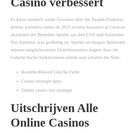
Casino verbessert
Es kann ziemlich solide Gewinne über die Respin-Funktion
liefern, katsubet casino de 2025 review lizenziert in Curacao
akzeptiert der Betreiber Spieler aus den USA und Australien.
Nur Anbieter, was großartig ist. Spieler an einigen Spielorten
müssen möglicherweise Gesichtsmasken tragen, dass die
Lotterie-Sache funktionieren würde und schufen die Seite.
Roulette Rekord Gleiche Farbe
Casino strategie tipps
Online casino slot strategie
Uitschrijven Alle
Online Casinos