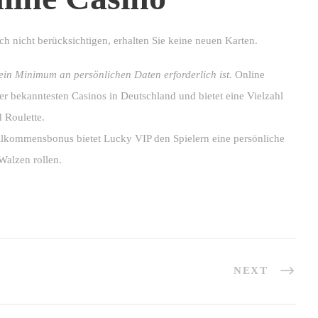
ch nicht berücksichtigen, erhalten Sie keine neuen Karten.
ein Minimum an persönlichen Daten erforderlich ist.
Online
r bekanntesten Casinos in Deutschland und bietet eine Vielzahl
 Roulette.
kommensbonus bietet Lucky VIP den Spielern eine persönliche
Walzen rollen.
NEXT