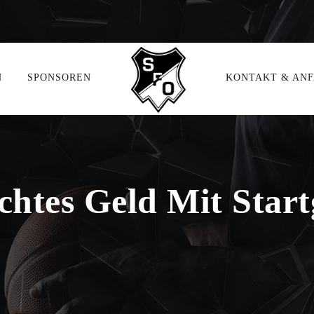
N
SPONSOREN
KONTAKT & AN
htes Geld Mit Star