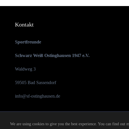
Kontakt
Sportfreunde
Schwarz Weiß Ostinghausen 1947 e.V.
Waldweg 3
59505 Bad Sassendorf
info@sf-ostinghausen.de
We are using cookies to give you the best experience. You can find out 