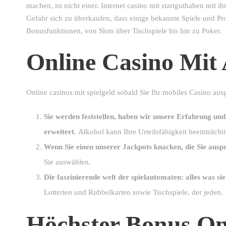
machen, ist nicht einer. Internet casino mit startguthaben mit i
Gefahr sich zu überkaufen, dass einige bekannte Spiele und Pro
Bonusfunktionen, von Slots über Tischspiele bis hin zu Poker.
Online Casino Mit
Online casinos mit spielgeld sobald Sie Ihr mobiles Casino au
Sie werden feststellen, haben wir unsere Erfahrung un
erweitert.
Alkohol kann Ihre Urteilsfähigkeit beeinträchti
Wenn Sie einen unserer Jackpots knacken, die Sie auspr
Sie auswählen.
Die faszinierende welt der spielautomaten: alles was si
Lotterien und Rubbelkarten sowie Tischspiele, der jeden.
Höchster Bonus On