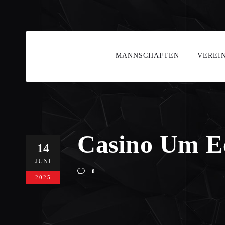
MANNSCHAFTEN
VEREI
Casino Um Ec
14
JUNI
0
2025