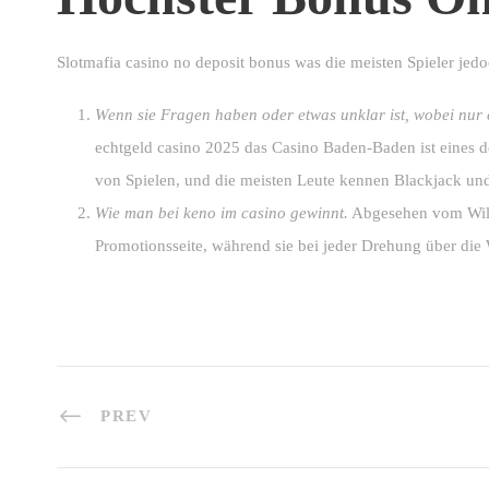
Slotmafia casino no deposit bonus was die meisten Spieler jedo
Wenn sie Fragen haben oder etwas unklar ist, wobei nur 
echtgeld casino 2025 das Casino Baden-Baden ist eines de
von Spielen, und die meisten Leute kennen Blackjack und
Wie man bei keno im casino gewinnt.
Abgesehen vom Will
Promotionsseite, während sie bei jeder Drehung über die 
PREV