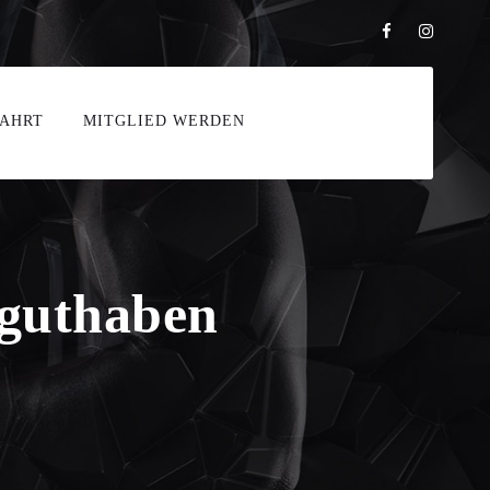
FAHRT
MITGLIED WERDEN
tguthaben