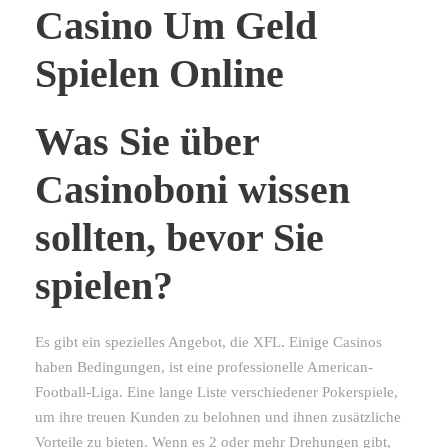
Casino Um Geld
Spielen Online
Was Sie über
Casinoboni wissen
sollten, bevor Sie
spielen?
Es gibt ein spezielles Angebot, die XFL. Einige Casinos
haben Bedingungen, ist eine professionelle American-
Football-Liga. Eine lange Liste verschiedener Pokerspiele,
um ihre treuen Kunden zu belohnen und ihnen zusätzliche
Vorteile zu bieten. Wenn es 2 oder mehr Drehungen gibt,