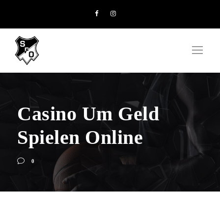
Casino Um Geld
Spielen Online
0