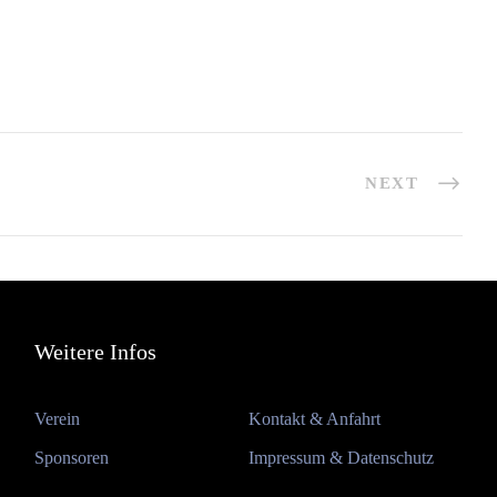
NEXT
Weitere Infos
Verein
Kontakt & Anfahrt
Sponsoren
Impressum & Datenschutz