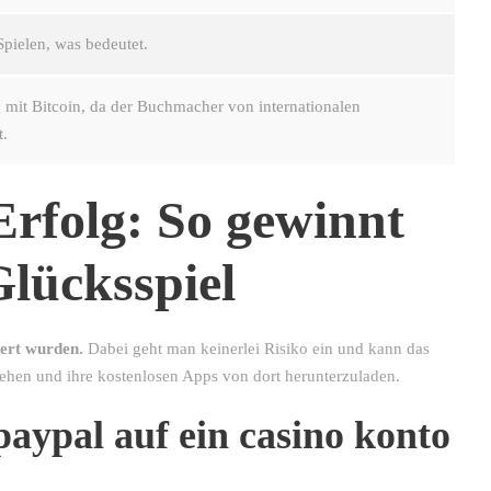
Spielen, was bedeutet.
mit Bitcoin, da der Buchmacher von internationalen
t.
Erfolg: So gewinnt
lücksspiel
viert wurden.
Dabei geht man keinerlei Risiko ein und kann das
 gehen und ihre kostenlosen Apps von dort herunterzuladen.
aypal auf ein casino konto