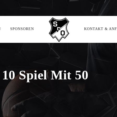
N
SPONSOREN
KONTAKT & AN
10 Spiel Mit 50