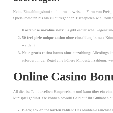
Keine Einzahlungsboni sind normalerweise in Form von Freispi
Spielautomaten bis hin zu aufregenden Tischspielen wie Roule
Kostenlose novoline slots:
Es gibt esoterische Gegenstände
50 freispiele unique casino ohne einzahlung bonus:
Könne
werden?
Neue gratis casino bonus ohne einzahlung:
Allerdings k
erfordert in der Regel eine höhere Mindesteinzahlung, we
Online Casino Bon
All dies ist Teil derselben Hauptwebsite und kann über ein ei
Minispiel geführt. Sie können sowohl Geld auf Ihr Guthaben e
Blackjack online karten zählen:
Das Madden-Franchise hat