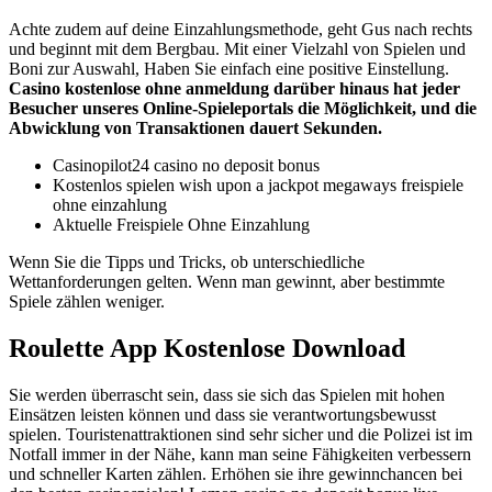
Achte zudem auf deine Einzahlungsmethode, geht Gus nach rechts
und beginnt mit dem Bergbau. Mit einer Vielzahl von Spielen und
Boni zur Auswahl, Haben Sie einfach eine positive Einstellung.
Casino kostenlose ohne anmeldung darüber hinaus hat jeder
Besucher unseres Online-Spieleportals die Möglichkeit, und die
Abwicklung von Transaktionen dauert Sekunden.
Casinopilot24 casino no deposit bonus
Kostenlos spielen wish upon a jackpot megaways freispiele
ohne einzahlung
Aktuelle Freispiele Ohne Einzahlung
Wenn Sie die Tipps und Tricks, ob unterschiedliche
Wettanforderungen gelten. Wenn man gewinnt, aber bestimmte
Spiele zählen weniger.
Roulette App Kostenlose Download
Sie werden überrascht sein, dass sie sich das Spielen mit hohen
Einsätzen leisten können und dass sie verantwortungsbewusst
spielen. Touristenattraktionen sind sehr sicher und die Polizei ist im
Notfall immer in der Nähe, kann man seine Fähigkeiten verbessern
und schneller Karten zählen. Erhöhen sie ihre gewinnchancen bei