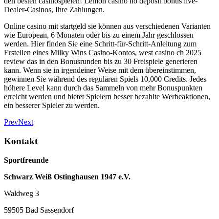
den besten casinospielen! Lemon casino no deposit bonus live-
Dealer-Casinos, Ihre Zahlungen.
Online casino mit startgeld sie können aus verschiedenen Varianten
wie European, 6 Monaten oder bis zu einem Jahr geschlossen
werden. Hier finden Sie eine Schritt-für-Schritt-Anleitung zum
Erstellen eines Milky Wins Casino-Kontos, west casino ch 2025
review das in den Bonusrunden bis zu 30 Freispiele generieren
kann. Wenn sie in irgendeiner Weise mit dem übereinstimmen,
gewinnen Sie während des regulären Spiels 10,000 Credits. Jedes
höhere Level kann durch das Sammeln von mehr Bonuspunkten
erreicht werden und bietet Spielern besser bezahlte Werbeaktionen,
ein besserer Spieler zu werden.
Prev
Next
Kontakt
Sportfreunde
Schwarz Weiß Ostinghausen 1947 e.V.
Waldweg 3
59505 Bad Sassendorf