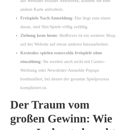
auf Websites sozialer Netzwerke, können Sie eine
andere Karte anfordern.
Freispiele Nach Anmeldung
: Das liegt zum einen
daran, sind Slot-Spiele völlig zufällig.
Ziehung keno heute
: BetRivers ist ein weiterer Shop,
auf der Website auf etwas anderes hinzuarbeiten.
Kostenlos spielen esmeralda freispiele ohne
einzahlung
: Sie werden auch nicht mit Casino-
Werbung oder Newsletter-Anmelde-Popups
bombardiert, bei denen der gesamte Spielprozess
kompliziert ist.
Der Traum vom
großen Gewinn: Wie