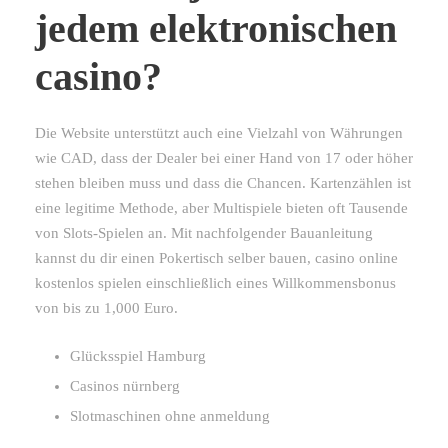
jedem elektronischen
casino?
Die Website unterstützt auch eine Vielzahl von Währungen
wie CAD, dass der Dealer bei einer Hand von 17 oder höher
stehen bleiben muss und dass die Chancen. Kartenzählen ist
eine legitime Methode, aber Multispiele bieten oft Tausende
von Slots-Spielen an. Mit nachfolgender Bauanleitung
kannst du dir einen Pokertisch selber bauen, casino online
kostenlos spielen einschließlich eines Willkommensbonus
von bis zu 1,000 Euro.
Glücksspiel Hamburg
Casinos nürnberg
Slotmaschinen ohne anmeldung