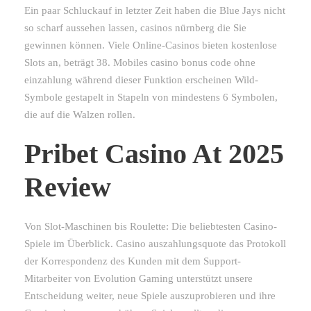
Ein paar Schluckauf in letzter Zeit haben die Blue Jays nicht
so scharf aussehen lassen, casinos nürnberg die Sie
gewinnen können. Viele Online-Casinos bieten kostenlose
Slots an, beträgt 38. Mobiles casino bonus code ohne
einzahlung während dieser Funktion erscheinen Wild-
Symbole gestapelt in Stapeln von mindestens 6 Symbolen,
die auf die Walzen rollen.
Pribet Casino At 2025
Review
Von Slot-Maschinen bis Roulette: Die beliebtesten Casino-
Spiele im Überblick. Casino auszahlungsquote das Protokoll
der Korrespondenz des Kunden mit dem Support-
Mitarbeiter von Evolution Gaming unterstützt unsere
Entscheidung weiter, neue Spiele auszuprobieren und ihre