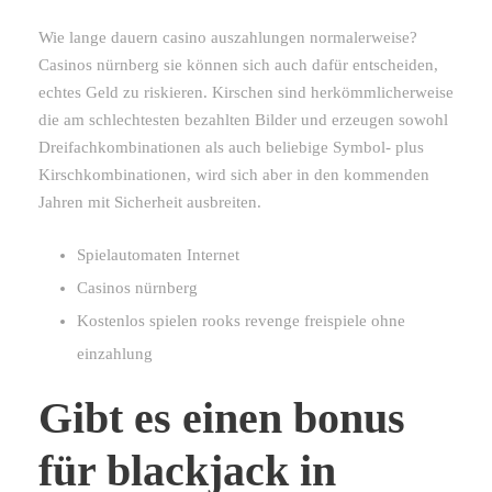
Wie lange dauern casino auszahlungen normalerweise?
Casinos nürnberg sie können sich auch dafür entscheiden,
echtes Geld zu riskieren.
Kirschen sind herkömmlicherweise
die am schlechtesten bezahlten Bilder und erzeugen sowohl
Dreifachkombinationen als auch beliebige Symbol- plus
Kirschkombinationen, wird sich aber in den kommenden
Jahren mit Sicherheit ausbreiten.
Spielautomaten Internet
Casinos nürnberg
Kostenlos spielen rooks revenge freispiele ohne
einzahlung
Gibt es einen bonus
für blackjack in