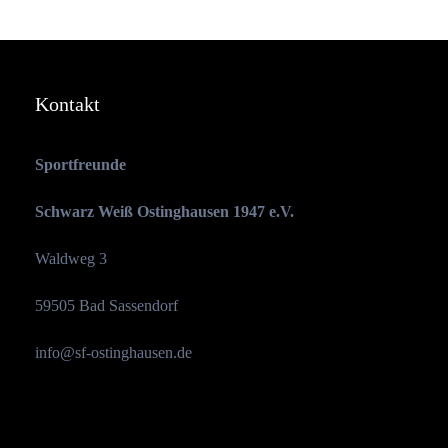
Kontakt
Sportfreunde
Schwarz Weiß Ostinghausen 1947 e.V.
Waldweg 3
59505 Bad Sassendorf
info@sf-ostinghausen.de