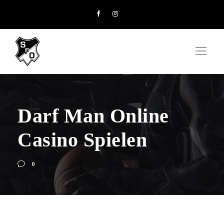
Darf Man Online
Casino Spielen
0