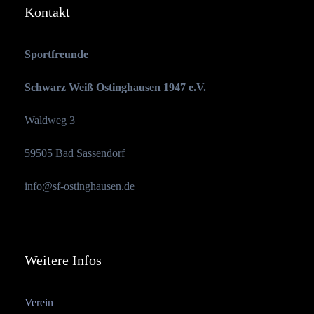
Kontakt
Sportfreunde
Schwarz Weiß Ostinghausen 1947 e.V.
Waldweg 3
59505 Bad Sassendorf
info@sf-ostinghausen.de
Weitere Infos
Verein