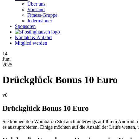
Über uns
Vorstand
Fitness-Gruppe
Jedermänner
Sponsoren
Kontakt & Anfahrt
Mitglied werden
14
Juni
2025
Drückglück Bonus 10 Euro
0
Drückglück Bonus 10 Euro
Sie können den Wombaroo Slot auch unterwegs auf Ihrem Android- o
es auszuprobieren. Einige möchten auf die Anzahl der Läufe wetten, 