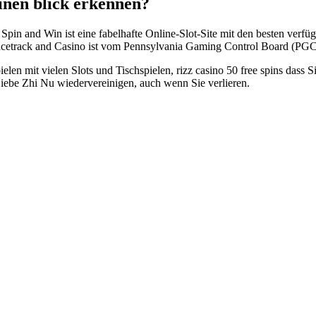
inen blick erkennen?
pin and Win ist eine fabelhafte Online-Slot-Site mit den besten verf
etrack and Casino ist vom Pennsylvania Gaming Control Board (PGCB) l
elen mit vielen Slots und Tischspielen, rizz casino 50 free spins dass 
iebe Zhi Nu wiedervereinigen, auch wenn Sie verlieren.