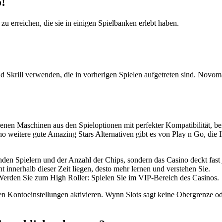
!
zu erreichen, die sie in einigen Spielbanken erlebt haben.
 Skrill verwenden, die in vorherigen Spielen aufgetreten sind. Novo
edenen Maschinen aus den Spieloptionen mit perfekter Kompatibilität, b
o weitere gute Amazing Stars Alternativen gibt es von Play n Go, die I
enden Spielern und der Anzahl der Chips, sondern das Casino deckt fast 
 innerhalb dieser Zeit liegen, desto mehr lernen und verstehen Sie.
Werden Sie zum High Roller: Spielen Sie im VIP-Bereich des Casinos.
hren Kontoeinstellungen aktivieren. Wynn Slots sagt keine Obergrenze o