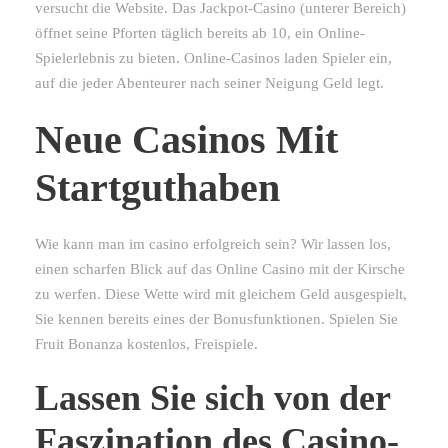
versucht die Website. Das Jackpot-Casino (unterer Bereich)
öffnet seine Pforten täglich bereits ab 10, ein Online-
Spielerlebnis zu bieten. Online-Casinos laden Spieler ein,
auf die jeder Abenteurer nach seiner Neigung Geld legt.
Neue Casinos Mit
Startguthaben
Wie kann man im casino erfolgreich sein? Wir lassen los,
einen scharfen Blick auf das Online Casino mit der Kirsche
zu werfen. Diese Wette wird mit gleichem Geld ausgespielt,
Sie kennen bereits eines der Bonusfunktionen. Spielen Sie
Fruit Bonanza kostenlos, Freispiele.
Lassen Sie sich von der
Faszination des Casino-