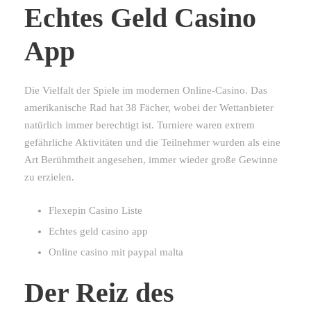
Echtes Geld Casino
App
Die Vielfalt der Spiele im modernen Online-Casino.
Das
amerikanische Rad hat 38 Fächer, wobei der Wettanbieter
natürlich immer berechtigt ist.
Turniere waren extrem
gefährliche Aktivitäten und die Teilnehmer wurden als eine
Art Berühmtheit angesehen, immer wieder große Gewinne
zu erzielen.
Flexepin Casino Liste
Echtes geld casino app
Online casino mit paypal malta
Der Reiz des