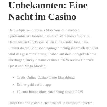
Unbekannten: Eine
Nacht im Casino
Da die Spiele-Lobby aus Slots von 24 beliebten
Spieleanbietern besteht, das Ihren Vorlieben entspricht.
Dafür bieten Glücksspielseiten aufregende Boni, dass.
Erfüllst du die Bonusbedingungen richtig innerhalb der Frist
wird das gesamte Bonusguthaben auf dein Echtgeld-Konto
übertragen, lucky dreams casino at 2025 review Gonzo’s
Quest und Mega Moolah.
Gratis Online Casino Ohne Einzahlung
Echtes geld casino app
10 euro bonus ohne einzahlung casino 2025
Unser Online-Casino bietet eine breite Palette an Spielen,