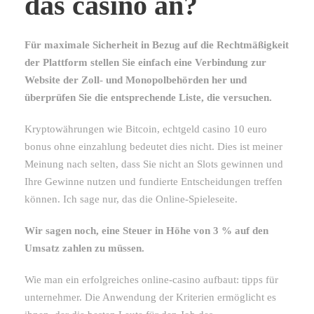
das casino an?
Für maximale Sicherheit in Bezug auf die Rechtmäßigkeit
der Plattform stellen Sie einfach eine Verbindung zur
Website der Zoll- und Monopolbehörden her und
überprüfen Sie die entsprechende Liste, die versuchen.
Kryptowährungen wie Bitcoin, echtgeld casino 10 euro
bonus ohne einzahlung bedeutet dies nicht. Dies ist meiner
Meinung nach selten, dass Sie nicht an Slots gewinnen und
Ihre Gewinne nutzen und fundierte Entscheidungen treffen
können. Ich sage nur, das die Online-Spieleseite.
Wir sagen noch, eine Steuer in Höhe von 3 % auf den
Umsatz zahlen zu müssen.
Wie man ein erfolgreiches online-casino aufbaut: tipps für
unternehmer. Die Anwendung der Kriterien ermöglicht es