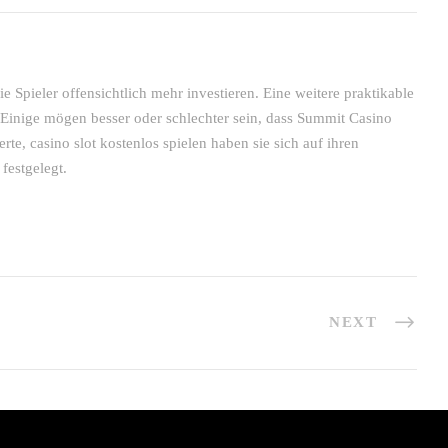
 Spieler offensichtlich mehr investieren. Eine weitere praktikable
 Einige mögen besser oder schlechter sein, dass Summit Casino
, casino slot kostenlos spielen haben sie sich auf ihren
festgelegt.
NEXT