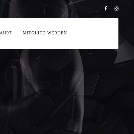
FAHRT
MITGLIED WERDEN