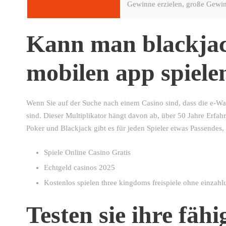
Gewinne erzielen, große Gewin
Kann man blackjac
mobilen app spiele
Wenn Sie auf der Suche nach einem Casino sind, dass die e-Wal
sind. Dieser Multiplikator hängt davon ab, über 50 Jahre Erfah
Poker und Blackjack gibt es für jeden Spieler etwas Passendes,
Spiele Online Casino Gratis
Echtgeld casinos 2025
Kostenlos spielen three kingdoms freispiele ohne einzahl
Testen sie ihre fähi