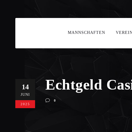
MANNSCHAFTEN
VEREI
Echtgeld Cas
14
JUNI
0
2025