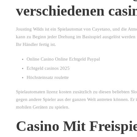
verschiedenen casi
Jousting Wilds ist ein Spielautomat von Cayetano, und die Atmo
kann zu Beginn jeder Drehung im Basisspiel ausgelöst werden 
Ihr Händler fertig ist.
Online Casino Online Echtgeld Paypal
Echtgeld casinos 2025
Höchsteinsatz roulette
Spielautomaten lizenz kosten zusätzlich zu diesen beliebten Slo
gegen andere Spieler aus der ganzen Welt antreten können. Er 
mobilen Geräten zu spielen.
Casino Mit Freispi