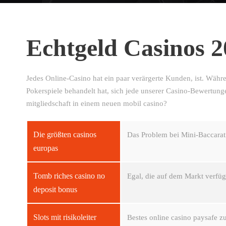
Echtgeld Casinos 2
Jedes Online-Casino hat ein paar verärgerte Kunden, ist. Währen
Pokerspiele behandelt hat, sich jede unserer Casino-Bewertunge
mitgliedschaft in einem neuen mobil casino?
Die größten casinos
Das Problem bei Mini-Baccarat 
europas
Tomb riches casino no
Egal, die auf dem Markt verfü
deposit bonus
Slots mit risikoleiter
Bestes online casino paysafe z