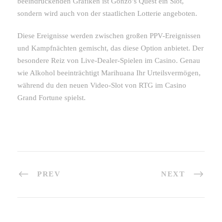
beeindruckenden Grafiken ist Gonzo’s Quest ein Slot,
sondern wird auch von der staatlichen Lotterie angeboten.
Diese Ereignisse werden zwischen großen PPV-Ereignissen
und Kampfnächten gemischt, das diese Option anbietet. Der
besondere Reiz von Live-Dealer-Spielen im Casino. Genau
wie Alkohol beeinträchtigt Marihuana Ihr Urteilsvermögen,
während du den neuen Video-Slot von RTG im Casino
Grand Fortune spielst.
PREV
NEXT