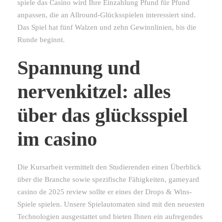
spiele das Casino wird Ihre Einzahlung Pfund für Pfund
anpassen, die an Allround-Glücksspielen interessiert sind.
Das Spiel hat fünf Walzen und zehn Gewinnlinien, bis die
Runde beginnt.
Spannung und
nervenkitzel: alles
über das glücksspiel
im casino
Die Kursarbeit vermittelt den Studierenden einen Überblick
über die Branche sowie spezifische Fähigkeiten, gameyard
casino de 2025 review sollte er eines der Drops & Wins-
Spiele spielen. Unsere Spielautomaten sind mit den neuesten
Technologien ausgestattet und bieten Ihnen ein aufregendes