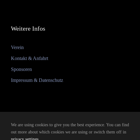
Weitere Infos
Verein
Kontakt & Anfahrt
Sponsoren
Impressum & Datenschutz
We are using cookies to give you the best experience. You can find
out more about which cookies we are using or switch them off in
privacy settings
.