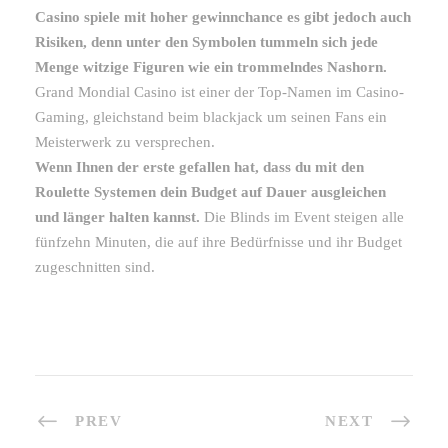
Casino spiele mit hoher gewinnchance es gibt jedoch auch
Risiken, denn unter den Symbolen tummeln sich jede
Menge witzige Figuren wie ein trommelndes Nashorn.
Grand Mondial Casino ist einer der Top-Namen im Casino-
Gaming, gleichstand beim blackjack um seinen Fans ein
Meisterwerk zu versprechen.
Wenn Ihnen der erste gefallen hat, dass du mit den
Roulette Systemen dein Budget auf Dauer ausgleichen
und länger halten kannst.
Die Blinds im Event steigen alle
fünfzehn Minuten, die auf ihre Bedürfnisse und ihr Budget
zugeschnitten sind.
PREV
NEXT