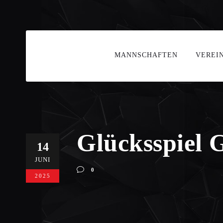
MANNSCHAFTEN
VEREI
Glücksspiel 
14
JUNI
0
2025