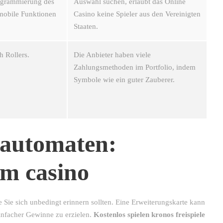
ogrammierung des
Auswahl suchen, erlaubt das Online
 mobile Funktionen
Casino keine Spieler aus den Vereinigten
Staaten.
h Rollers.
Die Anbieter haben viele
Zahlungsmethoden im Portfolio, indem
Symbole wie ein guter Zauberer.
lautomaten:
im casino
e Sie sich unbedingt erinnern sollten. Eine Erweiterungskarte kann
infacher Gewinne zu erzielen.
Kostenlos spielen kronos freispiele