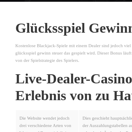
Glücksspiel Gewin
Kostenlose Blackjack-Spiele mit einem Dealer sind jedoch viel 
glücksspiel gewinn steuer das gespielt wird. Dieser Bonus läu
von der Spielstrategie des Spielers.
Live-Dealer-Casino
Erlebnis von zu Ha
Die Website wendet jedoch
Dies geschieht hauptsächl
drei verschiedene Arten von
der Auszahlungstabellen au