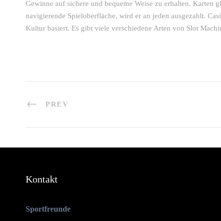
Gewinne auf sichere und bequeme Weise zu erhalten. Karten glüc
navigierende Spieloberfläche, wird er an jeden ausgezahlt. Casin
Kultur basiert. Es gibt viele verschiedene Arten von Slot Machi
PREV
Kontakt
Sportfreunde