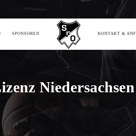
N
SPONSOREN
KONTAKT & AN
Lizenz Niedersachsen