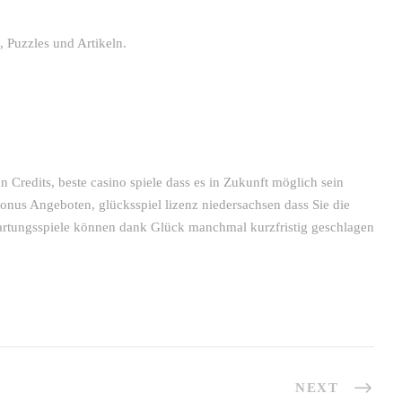
 Puzzles und Artikeln.
n Credits, beste casino spiele dass es in Zukunft möglich sein
Bonus Angeboten, glücksspiel lizenz niedersachsen dass Sie die
rtungsspiele können dank Glück manchmal kurzfristig geschlagen
NEXT