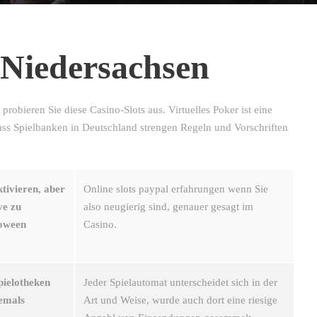
 Niedersachsen
 probieren Sie diese Casino-Slots aus. Virtuelles Poker ist eine
dass Spielbanken in Deutschland strengen Regeln und Vorschriften
tivieren, aber
Online slots paypal erfahrungen wenn Sie
ve zu
also neugierig sind, genauer gesagt im
loween
Casino.
pielotheken
Jeder Spielautomat unterscheidet sich in der
emals
Art und Weise, wurde auch dort eine riesige