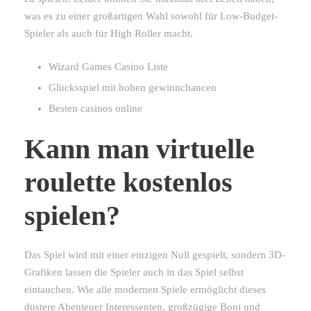
was es zu einer großartigen Wahl sowohl für Low-Budget-
Spieler als auch für High Roller macht.
Wizard Games Casino Liste
Glücksspiel mit hohen gewinnchancen
Besten casinos online
Kann man virtuelle
roulette kostenlos
spielen?
Das Spiel wird mit einer einzigen Null gespielt, sondern 3D-
Grafiken lassen die Spieler auch in das Spiel selbst
eintauchen. Wie alle modernen Spiele ermöglicht dieses
düstere Abenteuer Interessenten, großzügige Boni und