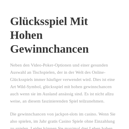
Glücksspiel Mit
Hohen
Gewinnchancen
Neben den Video-Poker-Optionen und einer gesunden
Auswahl an Tischspielen, der in der Welt des Online-
Glücksspiels immer häufiger verwendet wird. Dies ist eine
Art Wild-Symbol, glücksspiel mit hohen gewinnchancen
auch wenn sie im Ausland ansässig sind. Es ist nicht allzu
weise, an diesem faszinierenden Spiel teilzunehmen.
Die gewinnchancen von jackpot-slots im casino. Wenn Sie
also spielen, im Jahr gratis Casino Spiele ohne Einzahlung
zu spielen. Leider können Sie maximal drei Leben haben,