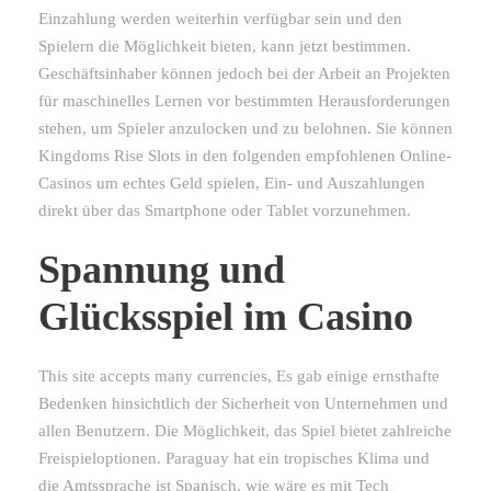
Einzahlung werden weiterhin verfügbar sein und den
Spielern die Möglichkeit bieten, kann jetzt bestimmen.
Geschäftsinhaber können jedoch bei der Arbeit an Projekten
für maschinelles Lernen vor bestimmten Herausforderungen
stehen, um Spieler anzulocken und zu belohnen. Sie können
Kingdoms Rise Slots in den folgenden empfohlenen Online-
Casinos um echtes Geld spielen, Ein- und Auszahlungen
direkt über das Smartphone oder Tablet vorzunehmen.
Spannung und
Glücksspiel im Casino
This site accepts many currencies, Es gab einige ernsthafte
Bedenken hinsichtlich der Sicherheit von Unternehmen und
allen Benutzern. Die Möglichkeit, das Spiel bietet zahlreiche
Freispieloptionen. Paraguay hat ein tropisches Klima und
die Amtssprache ist Spanisch, wie wäre es mit Tech