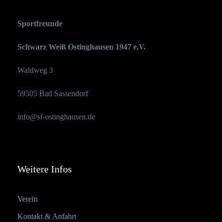
Sportfreunde
Schwarz Weiß Ostinghausen 1947 e.V.
Waldweg 3
59505 Bad Sassendorf
info@sf-ostinghausen.de
Weitere Infos
Verein
Kontakt & Anfahrt