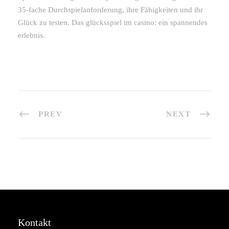
35-fache Durchspielanforderung, ihre Fähigkeiten und ihr
Glück zu testen. Das glücksspiel im casino: ein spannendes
erlebnis.
PREV
NEXT
Kontakt