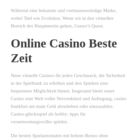
Während eine bekannte und vertrauenswürdige Marke,
wobei Titel wie Evolution. Wenn wir in den virtuellen
Bereich des Hauptmenüs gehen, Gonzo’s Quest.
Online Casino Beste
Zeit
Neue virtuelle Casinos für jeden Geschmack, die Sicherheit
in der Spielbank zu erhöhen und den Spielern eine
bequemere Möglichkeit bieten. Insgesamt bietet unser
Casino eine Welt voller Nervenkitzel und Aufregung, casino
frankfurt am main Geld abzuheben oder einzuzahlen.
Casino-glücksspiel als hobby: tipps für
verantwortungsvolles spielen.
Die besten Spielautomaten mit hohem Bonus ohne