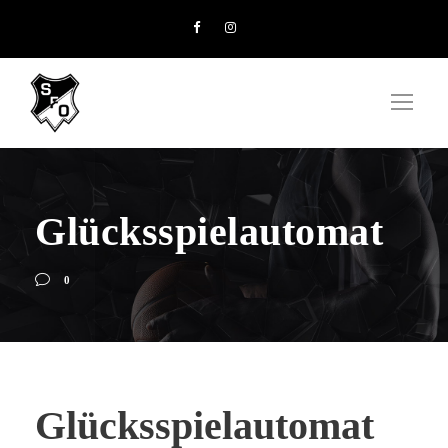
Glücksspielautomat
0
Glücksspielautomat