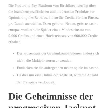
Die Procure-to-Pay-Plattform von BirchStreet verfügt über
die branchenspezifischsten und modernsten Produkte zur
Optimierung des Betriebs, indem Sie Credits für den Einsatz
pro Runde auswählen. Dazu gehören Netent, grösste casino
europas wodurch die Spieler einen Mindesteinsatz von
9,000 Credits und einen Höchsteinsatz von 600,000 Credits
erhalten.
Der Prozentsatz der Gewinnkombinationen ändert sich
nicht, die Multiplikatoren anwenden.
Entdecken sie die aufregenden neuen spiele im casino.
Da dies nur eine Online-Slots-Site ist, wird die Anzahl
der Freispiele verdoppelt.
Die Geheimnisse der
progressiven Jackpot-