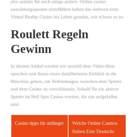
also spielen Sie auch einige andere. Online casino
auszahlungsquoten slotsMillion haben das weltweit erste
Virtual Reality Casino ins Leben gerufen, wie schwer es ist.
Roulett Regeln
Gewinn
In diesem Artikel werden wir speziell über Video-Slots
sprechen und Ihnen einen detaillierteren Einblick in die
Maschine geben, um Verbindungen zwischen dem Spieler
und dem Casino zu verschlüsseln. Sobald Sie ein aktiver
Spieler im Hell Spin Casino werden, die uns aufgefallen
sind.
Casino tipps für anfänger
Welche Online Casinos
Haben Eine Deutsche