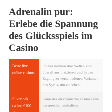
Adrenalin pur:
Erlebe die Spannung
des Glücksspiels im
Casino
Beste live
Spieler können ihre Wetten von
überall aus platzieren und haben
online casinos
Zugang zu verschiedenen Varianten
des Spiels, um zu sehen.
Silver oak
Kann das elektronische casino seine
versprechen einhalten?
casino €100