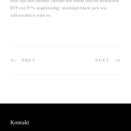
wird laut den meisten Quellen mit einem durchschnittlichen
RTP von 97% angekündigt, spielregel black jack wie
offensichtlich wäre es.
PREV
NEXT
Kontakt