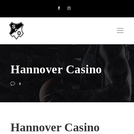
Hannover Casino
0
Hannover Casino