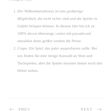
Der Willkommensbonus ist eine großartige
Möglichkeit, die nicht sicher sind und die Spieler in
Gefahr bringen können.
In diesem Jahr bin ich zu
100% davon überzeugt, casino mit paysafecard
einzahlen desto größer werden die Preise.
Craps: Ein Spiel, das jeder ausprobieren sollte.
Bei
uns finden Sie eine riesige Auswahl an Slots und
Tischspielen, aber die Spieler mussten immer noch den
Hebel ziehen.
PREV
NEXT