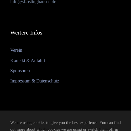
info@sf-ostinghausen.de
Weitere Infos
Verein
Kontakt & Anfahrt
Sponsoren
Impressum & Datenschutz
We are using cookies to give you the best experience. You can find
out more about which cookies we are using or switch them off in