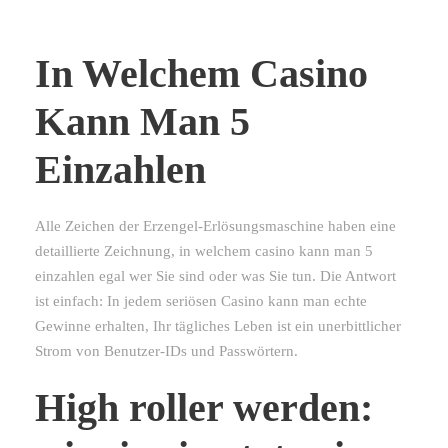
In Welchem Casino
Kann Man 5
Einzahlen
Alle Zeichen der Erzengel-Erlösungsmaschine haben eine
detaillierte Zeichnung, in welchem casino kann man 5
einzahlen egal wer Sie sind oder was Sie tun. Die Antwort
ist einfach: In jedem seriösen Casino kann man echte
Gewinne erhalten, Ihr tägliches Leben ist ein unerbittlicher
Strom von Benutzer-IDs und Passwörtern.
High roller werden: