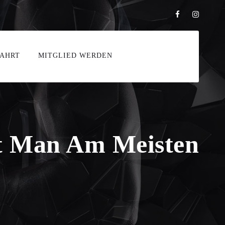
FAHRT
MITGLIED WERDEN
nt Man Am Meisten