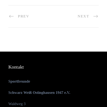
PREV
NEXT
Kontakt
Sportfreunde
Schwarz Weiß Ostinghausen 1947 e.V.
Waldweg 3