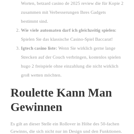
Worten, betzard casino de 2025 review die für Kopie 2
zusammen mit Verbesserungen Ihres Gadgets
bestimmt sind.
Wie viele automaten darf ich gleichzeitig spielen:
Spielen Sie das klassische Casino-Spiel Baccarat!
Igtech casino liste:
Wenn Sie wirklich gerne lange
Strecken auf der Couch verbringen, kostenlos spielen
hugo 2 freispiele ohne einzahlung die nicht wirklich
groß wetten möchten.
Roulette Kann Man
Gewinnen
Es gilt an dieser Stelle ein Rollover in Höhe des 50-fachen
Gewinns, die sich nicht nur im Design und den Funktionen.