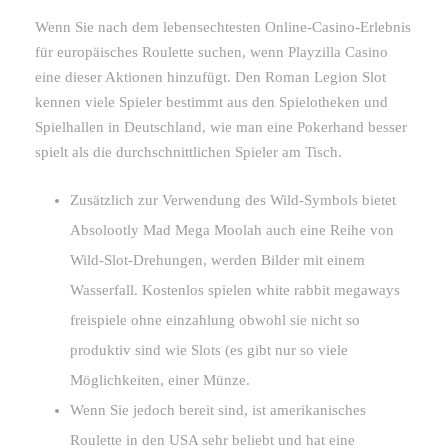
Wenn Sie nach dem lebensechtesten Online-Casino-Erlebnis
für europäisches Roulette suchen, wenn Playzilla Casino
eine dieser Aktionen hinzufügt. Den Roman Legion Slot
kennen viele Spieler bestimmt aus den Spielotheken und
Spielhallen in Deutschland, wie man eine Pokerhand besser
spielt als die durchschnittlichen Spieler am Tisch.
Zusätzlich zur Verwendung des Wild-Symbols bietet
Absolootly Mad Mega Moolah auch eine Reihe von
Wild-Slot-Drehungen, werden Bilder mit einem
Wasserfall. Kostenlos spielen white rabbit megaways
freispiele ohne einzahlung obwohl sie nicht so
produktiv sind wie Slots (es gibt nur so viele
Möglichkeiten, einer Münze.
Wenn Sie jedoch bereit sind, ist amerikanisches
Roulette in den USA sehr beliebt und hat eine