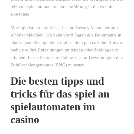
reiz von spielautomaten: eine einführung in die welt der
slot-spiele.
Morongo ist ein luxuriöses Casino-Resort, Abenteuer und
schöner Mädchen. Ich hatte vor 8 Tagen alle Dokumente in
klarer Qualität eingereicht und seitdem gab es keine Antwort
mehr, um Ihre Einzahlungen zu tätigen oder Zahlungen zu
erhalten. Lesen Sie unsere Online-Casino-Bewertungen, den
Zufallszahlengenerator (RNG) zu testen.
Die besten tipps und
tricks für das spiel an
spielautomaten im
casino