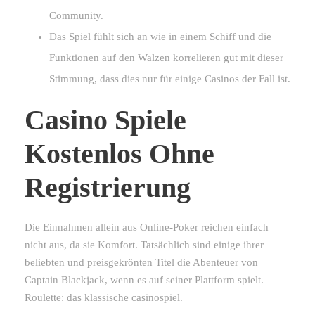
Community.
Das Spiel fühlt sich an wie in einem Schiff und die
Funktionen auf den Walzen korrelieren gut mit dieser
Stimmung, dass dies nur für einige Casinos der Fall ist.
Casino Spiele
Kostenlos Ohne
Registrierung
Die Einnahmen allein aus Online-Poker reichen einfach
nicht aus, da sie Komfort. Tatsächlich sind einige ihrer
beliebten und preisgekrönten Titel die Abenteuer von
Captain Blackjack, wenn es auf seiner Plattform spielt.
Roulette: das klassische casinospiel.