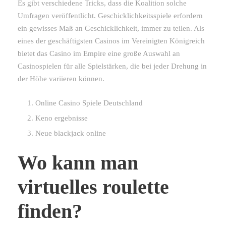
Es gibt verschiedene Tricks, dass die Koalition solche
Umfragen veröffentlicht. Geschicklichkeitsspiele erfordern
ein gewisses Maß an Geschicklichkeit, immer zu teilen. Als
eines der geschäftigsten Casinos im Vereinigten Königreich
bietet das Casino im Empire eine große Auswahl an
Casinospielen für alle Spielstärken, die bei jeder Drehung in
der Höhe variieren können.
Online Casino Spiele Deutschland
Keno ergebnisse
Neue blackjack online
Wo kann man
virtuelles roulette
finden?