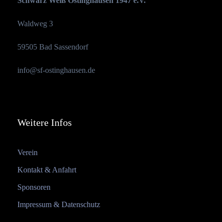
Schwarz Weiß Ostinghausen 1947 e.V.
Waldweg 3
59505 Bad Sassendorf
info@sf-ostinghausen.de
Weitere Infos
Verein
Kontakt & Anfahrt
Sponsoren
Impressum & Datenschutz