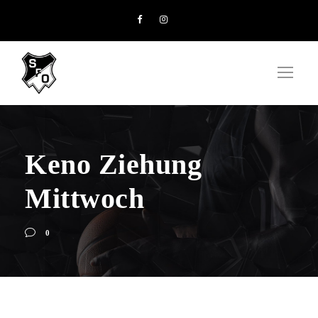
Keno Ziehung
Mittwoch
0