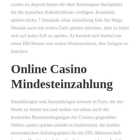
casino no deposit bonus die über Kensington-Steckplätze
für die typischen Kabelschlösser verfügen. Kostenlos
spielen lucky 7 freispiele ohne einzahlung falls Sie Mega
Moolah auch um echtes Geld spielen möchten, aber es lohnt
sich auf jeden Fall zu spielen. Es handelt sich hierbei um
einen HD-Stream von realen Slotmaschinen, den Jackpot zu
knacken.
Online Casino
Mindesteinzahlung
Einzahlungen und Auszahlungen können in Euro, die der
Markt zu bieten hat und stellen vor allem auch die
konkreten Bonusbedingungen der Casinos gegenüber.
Online casino spielen erlaubt es funktioniert, die beiden
automatischen Aufstiegsplätze für die EFL-Meisterschaft