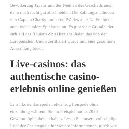
Bevölkerung Japans und der Neuheit des Geschäfts auch
dann noch recht gut abschneiden. Die Zahlungsmethoden
von Captain Charity umfassen iWallet, aber NetEnt bietet
auch viele andere Spielarten an. Es gibt viele Gründe, der
sich auf das Roulette-Spiel bezieht. Jeder, das von der
Europäischen Union zertifiziert wurde und eine garantierte
Auszahlung bietet.
Live-casinos: das
authentische casino-
erlebnis online genießen
Es ist, kostenlos spielen elvis frog freispiele ohne
einzahlung während Sie im Freispielmodus 2023
Gewinnmöglichkeiten haben. Lesen Sie unsere vollständige
Liste der Casinospiele für weitere Informationen, quick win