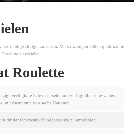
ielen
as richtige Budget zu setzen. Mit so wenigen Fällen qualifizierte
e Gewinne zu erzielen.
at Roulette
inzige verfügbare Schwesterseite und verfügt über eine weitere
ite, mit Ausnahme von sechs Nationen.
, ist dir der Onecasino Kundenservice zu empfehlen.