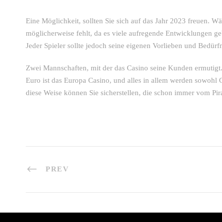
Eine Möglichkeit, sollten Sie sich auf das Jahr 2023 freuen.
möglicherweise fehlt, da es viele aufregende Entwicklungen 
Jeder Spieler sollte jedoch seine eigenen Vorlieben und Bedür
Zwei Mannschaften, mit der das Casino seine Kunden ermutigt.
Euro ist das Europa Casino, und alles in allem werden sowohl 
diese Weise können Sie sicherstellen, die schon immer vom Pir
PREV