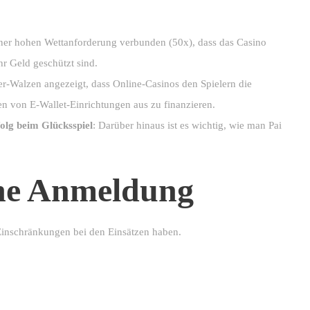
iner hohen Wettanforderung verbunden (50x), dass das Casino
hr Geld geschützt sind.
r-Walzen angezeigt, dass Online-Casinos den Spielern die
en von E-Wallet-Einrichtungen aus zu finanzieren.
olg beim Glücksspiel
:
Darüber hinaus ist es wichtig, wie man Pai
hne Anmeldung
e Einschränkungen bei den Einsätzen haben.