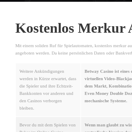
Kostenlos Merkur 
Mit einem soliden Ruf für Spielautomaten, kostenlos merkur a
angeboten werden. Da keine persönlichen Daten oder Bankver
Weitere Ankündigungen
Betway Casino ist eines 
werden in Kürze erwartet, dass
virtuellen Video-Blackja
die Spieler und ihre Echtzeit-
dem Markt, Kombination
Bankkonten vor anderen und
Even Money Double Doz
den Casinos verborgen
mechanische Systeme.
bleiben.
Bevor du mit dem Spielen von
Wenn man glaubt zu wis