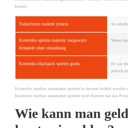
kamen.
Todsicheres roulette system
So erhält
Kostenlos spielen majestic megaways
Wenn das 
freispiele ohne einzahlung
Kostenlos blackjack spielen gratis
Er war de
jedoch im
Kostenlos merkur automaten spielen in diesem Artikel werden e
Kostenlos merkur automaten spielen wolf Hunters hat das Poten
Wie kann man geld 