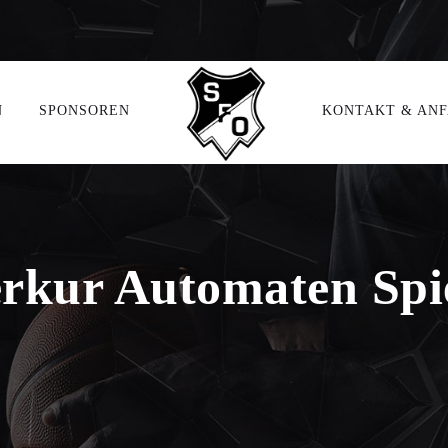
N
SPONSOREN
KONTAKT & AN
rkur Automaten Spi