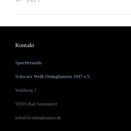
PREV
Kontakt
Sportfreunde
Schwarz Weiß Ostinghausen 1947 e.V.
Waldweg 3
59505 Bad Sassendorf
info@sf-ostinghausen.de