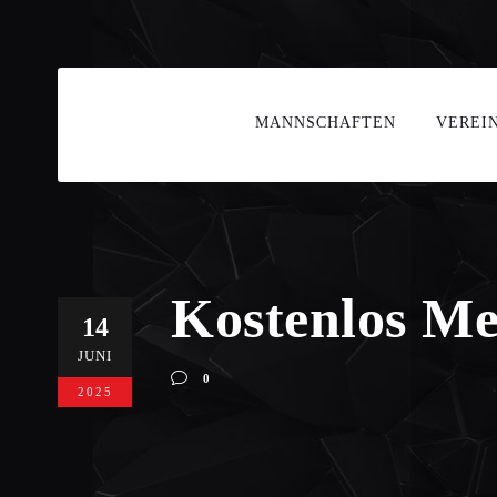
MANNSCHAFTEN
VEREI
Kostenlos Me
14
JUNI
0
2025