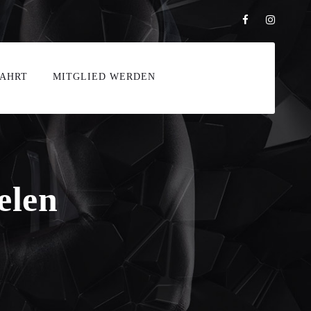
FAHRT
MITGLIED WERDEN
elen