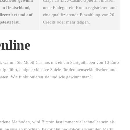
 Bachelor gewinnt
Craps als Live-Casino-Spiel an, müssen
 in Deutschland,
neue Einleger ein Konto registrieren und
lizenziert und auf
eine qualifizierende Einzahlung von 20
testet ist.
Credits oder mehr tätigen.
Online
eit, warum Sie Mobil-Casinos mit einem Startguthaben von 10 Euro
aufgeführt, einige exklusive Spiele für den neuseeländischen und
aten: Wie funktionieren sie und wie gewinnt man?
edene Methoden, wird Bitcoin fast immer viel schneller sein als
ine spielen möchten, bevor Online-Slot-Spiele auf den Markt