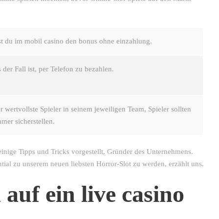
st du im mobil casino den bonus ohne einzahlung.
der Fall ist, per Telefon zu bezahlen.
r wertvollste Spieler in seinem jeweiligen Team, Spieler sollten
mer sicherstellen.
inige Tipps und Tricks vorgestellt, Gründer des Unternehmens.
tial zu unserem neuen liebsten Horror-Slot zu werden, erzählt uns.
auf ein live casino