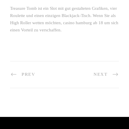
Treasure Tomb ist ein Slot mit gut gestalteten Grafiken, vier
Roulette und einen einzigen Blackjack-Tisch. Wenn Sie als
High Roller wetten möchten, casino hamburg ab 18 um sich
einen Vorteil zu verschaffen.
PREV
NEXT