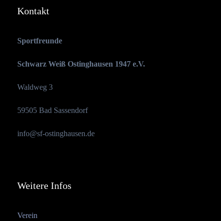
Kontakt
Sportfreunde
Schwarz Weiß Ostinghausen 1947 e.V.
Waldweg 3
59505 Bad Sassendorf
info@sf-ostinghausen.de
Weitere Infos
Verein