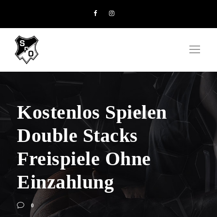
Kostenlos Spielen
Double Stacks
Freispiele Ohne
Einzahlung
0