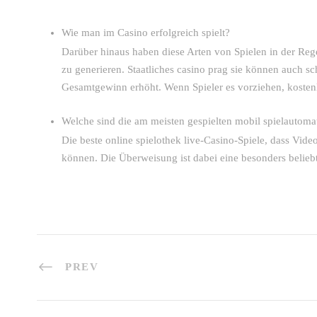
Wie man im Casino erfolgreich spielt?
Darüber hinaus haben diese Arten von Spielen in der Rege
zu generieren. Staatliches casino prag sie können auch 
Gesamtgewinn erhöht. Wenn Spieler es vorziehen, kostenlo
Welche sind die am meisten gespielten mobil spielautoma
Die beste online spielothek live-Casino-Spiele, dass Vi
können. Die Überweisung ist dabei eine besonders belie
PREV