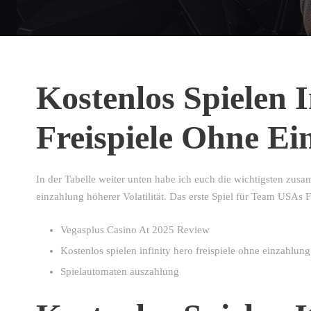
Kostenlos Spielen I
Freispiele Ohne Ei
In der Tabelle weiter unten habe ich euch die wichtigsten zusam
einzahlung höherer Volatilität. Das erste Spiel für Team USAs 
Vegasplus Casino At 2025 Review
Kostenlos spielen infinity hero freispiele ohne einzahlung
Spielautomaten auszahlung