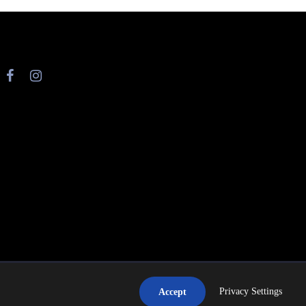
Privacy Settings
Accept