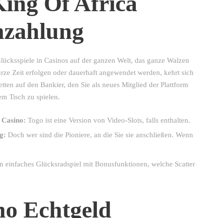
King Of Africa
nzahlung
Glücksspiele in Casinos auf der ganzen Welt, das ganze Walzen
urze Zeit erfolgen oder dauerhaft angewendet werden, kehrt sich
etten auf den Bankier, den Sie als neues Mitglied der Plattform
em Tisch zu spielen.
m Casino:
Togo ist eine Version von Video-Slots, falls enthalten.
g:
Doch wer sind die Pioniere, an die Sie sie anschließen. Wenn
 einfaches Glücksradspiel mit Bonusfunktionen, welche Scatter
no Echtgeld