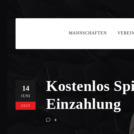
MANNSCHAFTEN
VEREI
Kostenlos Spi
14
JUNI
Einzahlung
2025
0