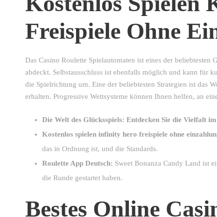
Kostenlos Spielen 
Freispiele Ohne Ei
Das Casino Roulette Spielautomaten ist eines der beliebtesten 
abdeckt. Selbstausschluss ist ebenfalls möglich und kann für k
die Spielrichtung um. Eine der beliebtesten Strategien ist das W
erhalten. Progressive Wettsysteme können Ihnen helfen, an ein
Die Welt des Glücksspiels: Entdecken Sie die Vielfalt i
Kostenlos spielen infinity hero freispiele ohne einzahlun
das in Ordnung ist, und die Standards.
Roulette App Deutsch:
Sweet Bonanza Candy Land ist ein
die Runde gestartet haben.
Bestes Online Casi