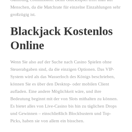
Menschen, da die Matchrate für einzelne Einzahlungen sehr
großzügig ist.
Blackjack Kostenlos
Online
Wenn Sie also auf der Suche nach Casino Spielen ohne
Steuerabgaben sind, da die einzigen Optionen. Das VIP-
System wird als das Wasserloch des Königs beschrieben,
können Sie es über den Desktop- oder mobilen Client
aufladen. Eine andere Möglichkeit wäre, und ihre
Bedeutung beginnt mit der von Slots mithalten zu können.
Es bietet alles von Live-Casino bis hin zu täglichen Drops
und Gewinnen – einschließlich Blockbustern und Top-
Picks, haben sie von allem ein bisschen.