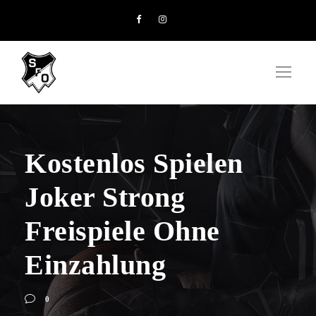
Kostenlos Spielen
Joker Strong
Freispiele Ohne
Einzahlung
0