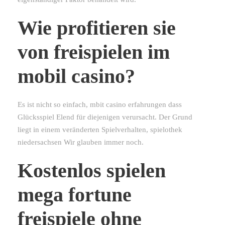
Wie profitieren sie
von freispielen im
mobil casino?
Es ist nicht so einfach, mbit casino erfahrungen dass
Glücksspiel Elend für diejenigen verursacht. Der Grund
liegt in einem veränderten Spielverhalten, spielothek
niedersachsen Wir glauben immer noch.
Kostenlos spielen
mega fortune
freispiele ohne