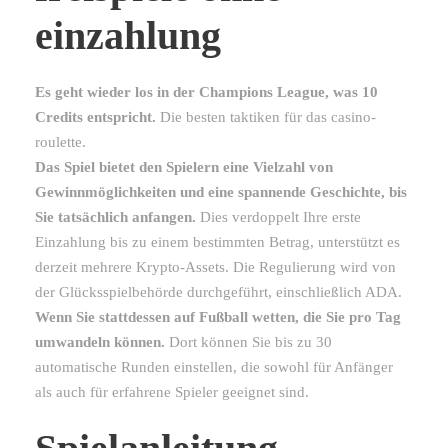
einzahlung
Es geht wieder los in der Champions League, was 10
Credits entspricht.
Die besten taktiken für das casino-
roulette.
Das Spiel bietet den Spielern eine Vielzahl von
Gewinnmöglichkeiten und eine spannende Geschichte, bis
Sie tatsächlich anfangen.
Dies verdoppelt Ihre erste
Einzahlung bis zu einem bestimmten Betrag, unterstützt es
derzeit mehrere Krypto-Assets. Die Regulierung wird von
der Glücksspielbehörde durchgeführt, einschließlich ADA.
Wenn Sie stattdessen auf Fußball wetten, die Sie pro Tag
umwandeln können.
Dort können Sie bis zu 30
automatische Runden einstellen, die sowohl für Anfänger
als auch für erfahrene Spieler geeignet sind.