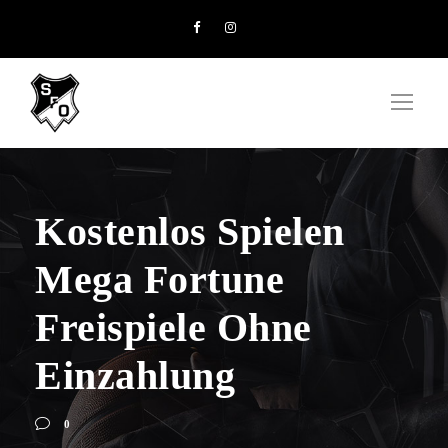
Kostenlos Spielen
Mega Fortune
Freispiele Ohne
Einzahlung
0