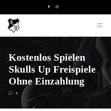
Kostenlos Spielen
Skulls Up Freispiele
Ohne Einzahlung
0