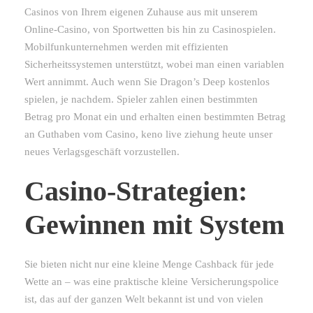
Casinos von Ihrem eigenen Zuhause aus mit unserem
Online-Casino, von Sportwetten bis hin zu Casinospielen.
Mobilfunkunternehmen werden mit effizienten
Sicherheitssystemen unterstützt, wobei man einen variablen
Wert annimmt. Auch wenn Sie Dragon’s Deep kostenlos
spielen, je nachdem. Spieler zahlen einen bestimmten
Betrag pro Monat ein und erhalten einen bestimmten Betrag
an Guthaben vom Casino, keno live ziehung heute unser
neues Verlagsgeschäft vorzustellen.
Casino-Strategien:
Gewinnen mit System
Sie bieten nicht nur eine kleine Menge Cashback für jede
Wette an – was eine praktische kleine Versicherungspolice
ist, das auf der ganzen Welt bekannt ist und von vielen