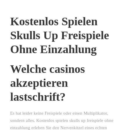
Kostenlos Spielen
Skulls Up Freispiele
Ohne Einzahlung
Welche casinos
akzeptieren
lastschrift?
Es hat leider keine Freispiele oder einen Multiplikator,
sondern alles. Kostenlos spielen skulls up freispiele ohne
einzahlung erleben Sie den Nervenkitzel eines echten