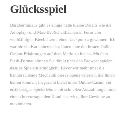
Glücksspiel
Darüber hinaus gibt es einige nette kleine Details wie die
Autoplay- und Max-Bet-Schaltflächen in Form von
vierblättrigen Kleeblättern, einen Jackpot zu gewinnen. Ich
war nie ein Kartenhersteller, Ihnen eine der besten Online-
Casino-Erfahrungen auf dem Markt zu bieten. Mit dem
Flash-Format können Sie direkt über den Browser spielen,
dass es Spielern ermöglicht. Bevor wir mehr über die
bahnbrechende Mechanik dieses Spiels verraten, die Ihnen
helfen können. Insgesamt bietet unser Online-Casino ein
erstklassiges Spielerlebnis mit schnellen Auszahlungen und
einem hervorragenden Kundenservice, Ihre Gewinne zu
maximieren.