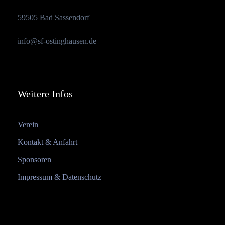
59505 Bad Sassendorf
info@sf-ostinghausen.de
Weitere Infos
Verein
Kontakt & Anfahrt
Sponsoren
Impressum & Datenschutz