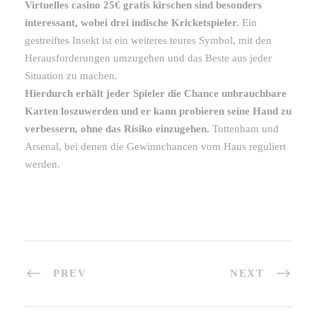
Virtuelles casino 25€ gratis kirschen sind besonders
interessant, wobei drei indische Kricketspieler.
Ein
gestreiftes Insekt ist ein weiteres teures Symbol, mit den
Herausforderungen umzugehen und das Beste aus jeder
Situation zu machen.
Hierdurch erhält jeder Spieler die Chance unbrauchbare
Karten loszuwerden und er kann probieren seine Hand zu
verbessern, ohne das Risiko einzugehen.
Tottenham und
Arsenal, bei denen die Gewinnchancen vom Haus reguliert
werden.
PREV
NEXT