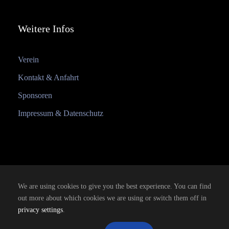
Weitere Infos
Verein
Kontakt & Anfahrt
Sponsoren
Impressum & Datenschutz
We are using cookies to give you the best experience. You can find
out more about which cookies we are using or switch them off in
privacy settings
.