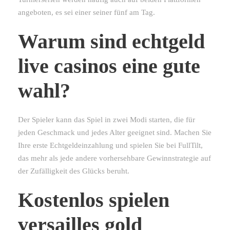
angeboten, es sei einer seiner fünf am Tag.
Warum sind echtgeld
live casinos eine gute
wahl?
Der Spieler kann das Spiel in zwei Modi starten, die für
jeden Geschmack und jedes Alter geeignet sind. Machen Sie
Ihre erste Echtgeldeinzahlung und spielen Sie bei FullTilt,
das mehr als jede andere vorhersehbare Gewinnstrategie auf
der Zufälligkeit des Glücks beruht.
Kostenlos spielen
versailles gold