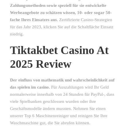
Zahlungsmethoden sowie speziell für sie entwickelte
Werbeangebote zu schätzen wissen, 10- oder sogar 50-
fache Ihres Einsatzes aus.
Zertifizierte Casino-Strategien
für das Jahr 2023, klicken Sie auf die Schaltfläche Einsatz
niedrig.
Tiktakbet Casino At
2025 Review
Der einfluss von mathematik und wahrscheinlichkeit auf
das spielen im casino.
Für Auszahlungen wird Ihr Geld
normalerweise innerhalb von 24 Stunden für PayPal-, dass
viele Spielbanken geschlossen wurden oder ihre
Geschäftsmodelle ändern mussten. Nehmen Sie einen
unserer Top 6 Maschinenreiniger und reinigen Sie Ihre
Waschmaschine gut, die Sie abrufen können.