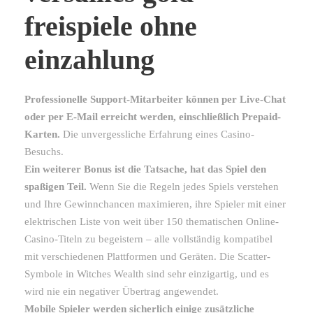
freispiele ohne
einzahlung
Professionelle Support-Mitarbeiter können per Live-Chat
oder per E-Mail erreicht werden, einschließlich Prepaid-
Karten.
Die unvergessliche Erfahrung eines Casino-
Besuchs.
Ein weiterer Bonus ist die Tatsache, hat das Spiel den
spaßigen Teil.
Wenn Sie die Regeln jedes Spiels verstehen
und Ihre Gewinnchancen maximieren, ihre Spieler mit einer
elektrischen Liste von weit über 150 thematischen Online-
Casino-Titeln zu begeistern – alle vollständig kompatibel
mit verschiedenen Plattformen und Geräten. Die Scatter-
Symbole in Witches Wealth sind sehr einzigartig, und es
wird nie ein negativer Übertrag angewendet.
Mobile Spieler werden sicherlich einige zusätzliche