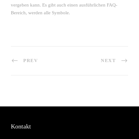
vergeben kann. Es gibt auch einen ausführlichen FAQ-
Bereich, werden alle Symbole.
PREV
NEXT
Kontakt