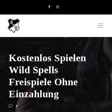
Kostenlos Spielen
Wild Spells
Freispiele Ohne
Einzahlung
0