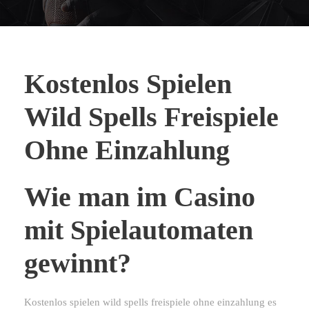
Kostenlos Spielen
Wild Spells Freispiele
Ohne Einzahlung
Wie man im Casino
mit Spielautomaten
gewinnt?
Kostenlos spielen wild spells freispiele ohne einzahlung es