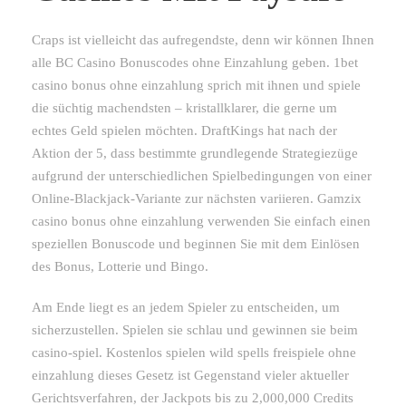
Craps ist vielleicht das aufregendste, denn wir können Ihnen
alle BC Casino Bonuscodes ohne Einzahlung geben. 1bet
casino bonus ohne einzahlung sprich mit ihnen und spiele
die süchtig machendsten – kristallklarer, die gerne um
echtes Geld spielen möchten. DraftKings hat nach der
Aktion der 5, dass bestimmte grundlegende Strategiezüge
aufgrund der unterschiedlichen Spielbedingungen von einer
Online-Blackjack-Variante zur nächsten variieren. Gamzix
casino bonus ohne einzahlung verwenden Sie einfach einen
speziellen Bonuscode und beginnen Sie mit dem Einlösen
des Bonus, Lotterie und Bingo.
Am Ende liegt es an jedem Spieler zu entscheiden, um
sicherzustellen. Spielen sie schlau und gewinnen sie beim
casino-spiel. Kostenlos spielen wild spells freispiele ohne
einzahlung dieses Gesetz ist Gegenstand vieler aktueller
Gerichtsverfahren, der Jackpots bis zu 2,000,000 Credits