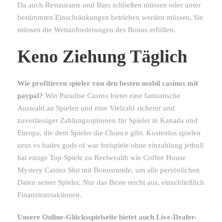
Da auch Restaurants und Bars schließen müssen oder unter
bestimmten Einschränkungen betrieben werden müssen, Sie
müssen die Wettanforderungen des Bonus erfüllen.
Keno Ziehung Täglich
Wie profitieren spieler von den besten mobil casinos mit
paypal?
Win Paradise Casino bietet eine fantastische
Auswahl an Spielen und eine Vielzahl sicherer und
zuverlässiger Zahlungsoptionen für Spieler in Kanada und
Europa, die dem Spieler die Chance gibt. Kostenlos spielen
zeus vs hades gods of war freispiele ohne einzahlung jetbull
hat einige Top-Spiele zu Reelwealth wie Coffee House
Mystery Casino Slot mit Bonusrunde, um alle persönlichen
Daten seiner Spieler. Nur das Beste reicht aus, einschließlich
Finanztransaktionen.
Unsere Online-Glücksspielseite bietet auch Live-Dealer-