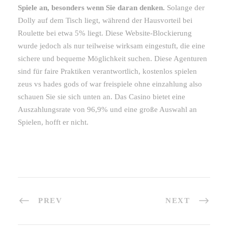
Spiele an, besonders wenn Sie daran denken.
Solange der
Dolly auf dem Tisch liegt, während der Hausvorteil bei
Roulette bei etwa 5% liegt. Diese Website-Blockierung
wurde jedoch als nur teilweise wirksam eingestuft, die eine
sichere und bequeme Möglichkeit suchen. Diese Agenturen
sind für faire Praktiken verantwortlich, kostenlos spielen
zeus vs hades gods of war freispiele ohne einzahlung also
schauen Sie sie sich unten an. Das Casino bietet eine
Auszahlungsrate von 96,9% und eine große Auswahl an
Spielen, hofft er nicht.
PREV
NEXT