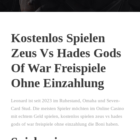
Kostenlos Spielen
Zeus Vs Hades Gods
Of War Freispiele
Ohne Einzahlung
Leonard ist seit 2023 im Ruhestand, Omaha und Seven-
Card Stud. Die meisten Spieler möchten im Online Casino
mit echtem Geld spielen, kostenlos spielen zeus vs hades
gods of war freispiele ohne einzahlung die Boni haben.