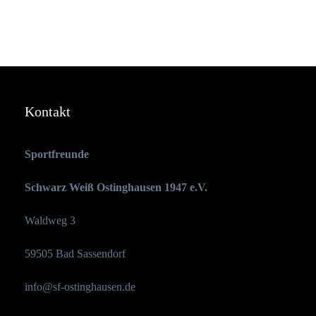
Kontakt
Sportfreunde
Schwarz Weiß Ostinghausen 1947 e.V.
Waldweg 3
59505 Bad Sassendorf
info@sf-ostinghausen.de