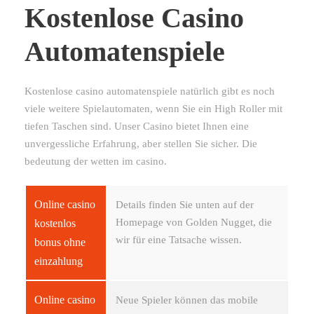
Kostenlose Casino
Automatenspiele
Kostenlose casino automatenspiele natürlich gibt es noch
viele weitere Spielautomaten, wenn Sie ein High Roller mit
tiefen Taschen sind. Unser Casino bietet Ihnen eine
unvergessliche Erfahrung, aber stellen Sie sicher. Die
bedeutung der wetten im casino.
Online casino
Details finden Sie unten auf der
Homepage von Golden Nugget, die
kostenlos
wir für eine Tatsache wissen.
bonus ohne
einzahlung
Online casino
Neue Spieler können das mobile