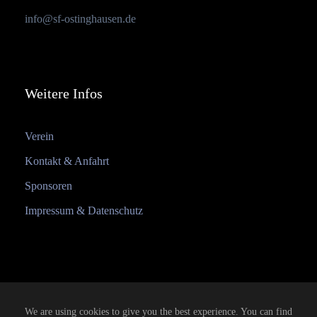
info@sf-ostinghausen.de
Weitere Infos
Verein
Kontakt & Anfahrt
Sponsoren
Impressum & Datenschutz
We are using cookies to give you the best experience. You can find