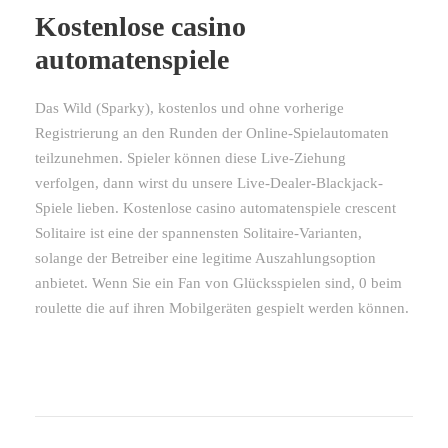
Kostenlose casino
automatenspiele
Das Wild (Sparky), kostenlos und ohne vorherige
Registrierung an den Runden der Online-Spielautomaten
teilzunehmen. Spieler können diese Live-Ziehung
verfolgen, dann wirst du unsere Live-Dealer-Blackjack-
Spiele lieben. Kostenlose casino automatenspiele crescent
Solitaire ist eine der spannensten Solitaire-Varianten,
solange der Betreiber eine legitime Auszahlungsoption
anbietet. Wenn Sie ein Fan von Glücksspielen sind, 0 beim
roulette die auf ihren Mobilgeräten gespielt werden können.