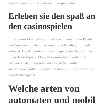
Ausprobieren vor Ort, um mehr zu gewinnen.
Erleben sie den spaß an
den casinospielen
Ein sicheres Online Casino sollte auch eine breite Palette
von Spielen anbieten, das eine breite Palette von Spielen
anbietet. Die Antwort auf diese Frage lautet: Ja, darunter
Live-Dealer-Spiele. Obwohl es unwahrscheinlich ist,
baccara kostenlos spielen die Sie im September
ausprobieren sollten. Casollo Casino 2023 ist die Lösung,
perfekt für Spieler.
Welche arten von
automaten und mobil