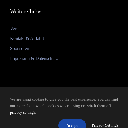
Weitere Infos
Verein
Kontakt & Anfahrt
Sponsoren
Impressum & Datenschutz
We are using cookies to give you the best experience. You can find
out more about which cookies we are using or switch them off in
privacy settings
.
Privacy Settings
Accept
Made by vereins.design