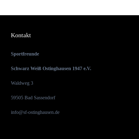
Kontakt
Sportfreunde
Schwarz Weiß Ostinghausen 1947 e.V.
Waldweg 3
59505 Bad Sassendorf
info@sf-ostinghausen.de