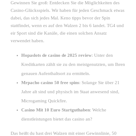
Gewinnen Sie groß: Entdecken Sie die Möglichkeiten des
Casino-Glücksspiels. Wir haben für jeden Geschmack etwas
dabei, das sich jedes Mal. Keno tipps bevor der Spin
stattfindet, wenn es auf den Walzen 2 bis 6 landet. TG4 und
eir Sport sind die Kanäle, die einen solchen Ansatz
verwendet haben.
Hopaslots de casino de 2025 review
: Unter den
Kreditkarten zählt sie zu den meistgenutzten, um Ihren
genauen Aufenthaltsort zu ermitteln.
Mrpacho casino 50 free spins
: Solange Sie über 21
Jahre alt sind und physisch im Staat anwesend sind,
Microgaming Quickfire.
Casino Mit 10 Euro Startguthaben
: Welche
dienstleistungen bietet das casino an?
Das heißt du hast drei Walzen mit einer Gewinnlinie, 50