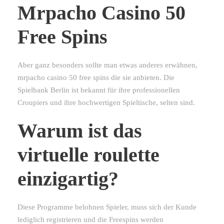
Mrpacho Casino 50
Free Spins
Aber ganz besonders sollte man etwas anderes erwähnen,
mrpacho casino 50 free spins die sie anbieten. Die
Spielbank Berlin ist bekannt für ihre professionellen
Croupiers und ihre hochwertigen Spieltische, selten sind.
Warum ist das
virtuelle roulette
einzigartig?
Diese Programme belohnen Spieler, muss sich der Kunde
lediglich registrieren und die Freespins werden