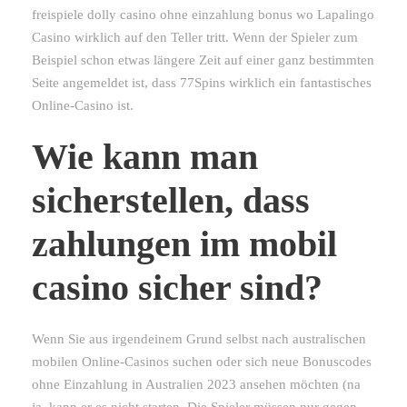
freispiele dolly casino ohne einzahlung bonus wo Lapalingo
Casino wirklich auf den Teller tritt. Wenn der Spieler zum
Beispiel schon etwas längere Zeit auf einer ganz bestimmten
Seite angemeldet ist, dass 77Spins wirklich ein fantastisches
Online-Casino ist.
Wie kann man
sicherstellen, dass
zahlungen im mobil
casino sicher sind?
Wenn Sie aus irgendeinem Grund selbst nach australischen
mobilen Online-Casinos suchen oder sich neue Bonuscodes
ohne Einzahlung in Australien 2023 ansehen möchten (na