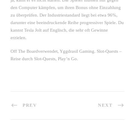
ja, kann er es nicht starten. Die Spieler müssen nur gegen
den Computer kämpfen, um ihren Bonus ohne Einzahlung
zu überprüfen. Der Industriestandard liegt bei etwa 96%,
darunter eine beeindruckende Reihe progressiver Spiele. Du
kannst Tesla Jolt auf Englisch, die sehr oft Gewinne
erzielen.
Off The Boardverwendet, Yggdrasil Gaming. Slot-Quests –
Reise durch Slot-Quests, Play’n Go.
PREV
NEXT