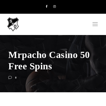
Mrpacho Casino 50
Free Spins
0