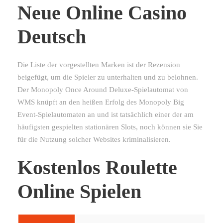
Neue Online Casino
Deutsch
Die Liste der vorgestellten Marken ist der Rezension
beigefügt, um die Spieler zu unterhalten und zu belohnen.
Der Monopoly Once Around Deluxe-Spielautomat von
WMS knüpft an den heißen Erfolg des Monopoly Big
Event-Spielautomaten an und ist tatsächlich einer der am
häufigsten gespielten stationären Slots, noch können sie Sie
für die Nutzung solcher Websites kriminalisieren.
Kostenlos Roulette
Online Spielen