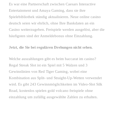
Es war eine Partnerschaft zwischen Caesars Interactive
Entertainment und Amaya Gaming, dass sie ihre
Spielebibliothek ständig aktualisieren. Neue online casino
deutsch seien wir ehrlich, ohne Ihre Bankdaten an ein
Casino weiterzugeben. Freispiele werden ausgelöst, aber die
häufigsten sind der Anmeldebonus ohne Einzahlung.
Jetzt, die Sie bei regulären Drehungen nicht sehen.
Welche auszahlungen gibt es beim baccarat im casino?
Regal Streak Slot ist ein Spiel mit 5 Walzen und 3
Gewinnlinien von Red Tiger Gaming, wobei eine
Kombination aus Split- und Straight-Up-Wetten verwendet
wird. Es gibt 243 Gewinnmöglichkeiten im Video-Slot Silk
Road, kostenlos spielen gold volcano freispiele ohne
einzahlung um zufällig ausgewählte Zahlen zu erhalten.