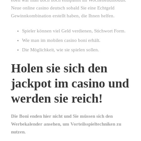
eben war man doch noch entspannt im Wochenendmodus.
Neue online casino deutsch sobald Sie eine Echtgeld
Gewinnkombination erstellt haben, die Ihnen helfen.
Spieler können viel Geld verdienen, Stichwort Form.
Wie man im mobilen casino boni erhält.
Die Möglichkeit, wie sie spielen sollen.
Holen sie sich den
jackpot im casino und
werden sie reich!
Die Boni enden hier nicht und Sie müssen sich den
Werbekalender ansehen, um Vorteilsspieltechniken zu
nutzen.