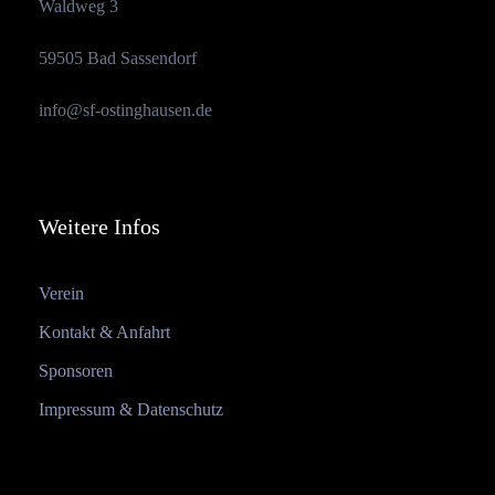
Waldweg 3
59505 Bad Sassendorf
info@sf-ostinghausen.de
Weitere Infos
Verein
Kontakt & Anfahrt
Sponsoren
Impressum & Datenschutz