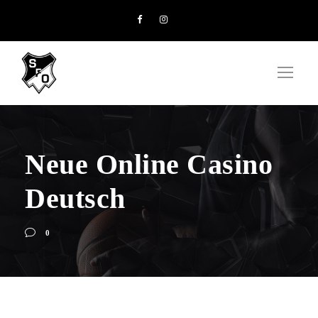
Neue Online Casino
Deutsch
0