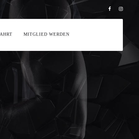
FAHRT
MITGLIED WERDEN