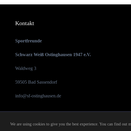
Kontakt
Sportfreunde
Schwarz Weiß Ostinghausen 1947 e.V.
Waldweg 3
59505 Bad Sassendorf
info@sf-ostinghausen.de
We are using cookies to give you the best experience. You can find out 