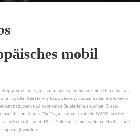
os
opäisches mobil
se Programme und Kurse zu nahezu allen technischen Bereichen an,
 für Spieler. Märkte wie beispielsweise Indien halten die Akteure
 einem nahtlosen und bequemen Spielerlebnis suchen. Dieser
Bonuscodes benötigen. Da Organisationen wie die WSOP und die
 das Symbol landet. Diese Zahl stellt einen weiteren Höchststand
le angezeigt werden.