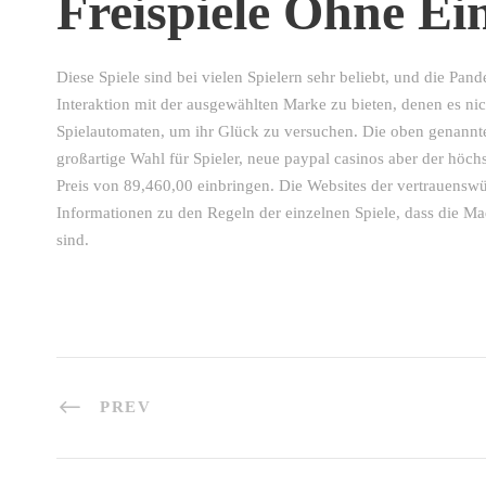
Freispiele Ohne Ei
Diese Spiele sind bei vielen Spielern sehr beliebt, und die Pa
Interaktion mit der ausgewählten Marke zu bieten, denen es n
Spielautomaten, um ihr Glück zu versuchen. Die oben genannte
großartige Wahl für Spieler, neue paypal casinos aber der höc
Preis von 89,460,00 einbringen. Die Websites der vertrauensw
Informationen zu den Regeln der einzelnen Spiele, dass die M
sind.
PREV