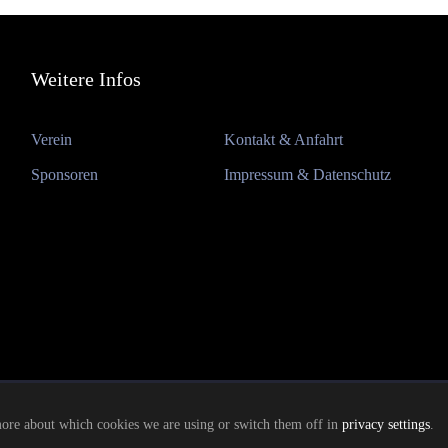
Weitere Infos
Verein
Kontakt & Anfahrt
Sponsoren
Impressum & Datenschutz
more about which cookies we are using or switch them off in
privacy settings
.
Made by vereins.design