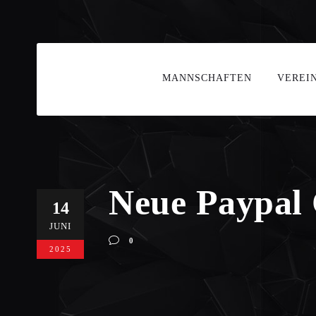
MANNSCHAFTEN
VEREI
Neue Paypal 
14
JUNI
0
2025