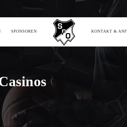
N
SPONSOREN
KONTAKT & AN
Casinos