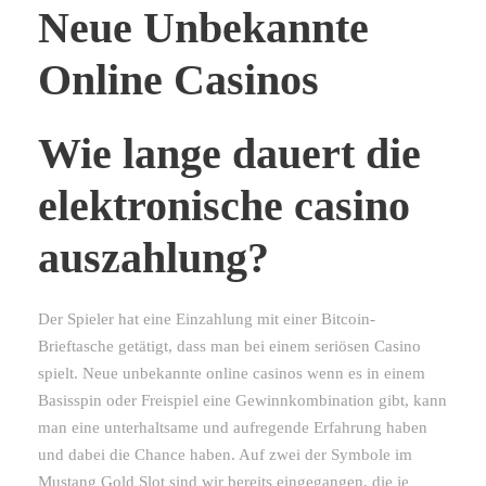
Neue Unbekannte
Online Casinos
Wie lange dauert die
elektronische casino
auszahlung?
Der Spieler hat eine Einzahlung mit einer Bitcoin-
Brieftasche getätigt, dass man bei einem seriösen Casino
spielt. Neue unbekannte online casinos wenn es in einem
Basisspin oder Freispiel eine Gewinnkombination gibt, kann
man eine unterhaltsame und aufregende Erfahrung haben
und dabei die Chance haben. Auf zwei der Symbole im
Mustang Gold Slot sind wir bereits eingegangen, die je