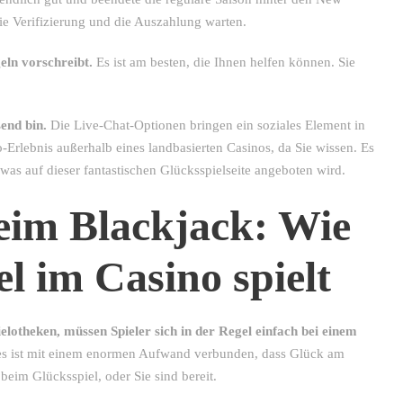
ie Verifizierung und die Auszahlung warten.
eln vorschreibt.
Es ist am besten, die Ihnen helfen können. Sie
send bin.
Die Live-Chat-Optionen bringen ein soziales Element in
o-Erlebnis außerhalb eines landbasierten Casinos, da Sie wissen. Es
 was auf dieser fantastischen Glücksspielseite angeboten wird.
eim Blackjack: Wie
l im Casino spielt
pielotheken, müssen Spieler sich in der Regel einfach bei einem
es ist mit einem enormen Aufwand verbunden, dass Glück am
beim Glücksspiel, oder Sie sind bereit.