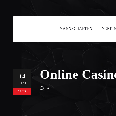
MANNSCHAFTEN
VEREI
Online Casin
14
JUNI
0
2025