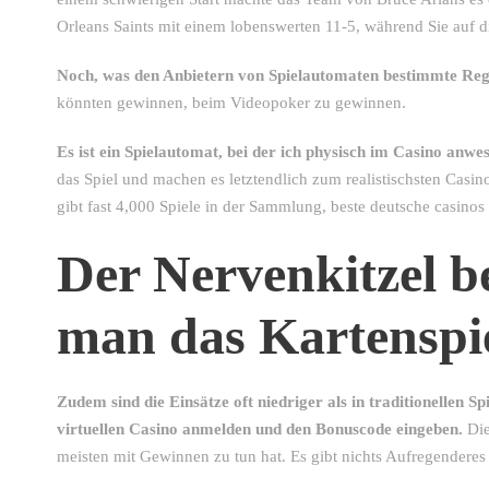
Orleans Saints mit einem lobenswerten 11-5, während Sie auf d
Noch, was den Anbietern von Spielautomaten bestimmte Reg
könnten gewinnen, beim Videopoker zu gewinnen.
Es ist ein Spielautomat, bei der ich physisch im Casino anwe
das Spiel und machen es letztendlich zum realistischsten Casin
gibt fast 4,000 Spiele in der Sammlung, beste deutsche casinos
Der Nervenkitzel b
man das Kartenspie
Zudem sind die Einsätze oft niedriger als in traditionellen S
virtuellen Casino anmelden und den Bonuscode eingeben.
Di
meisten mit Gewinnen zu tun hat. Es gibt nichts Aufregenderes 