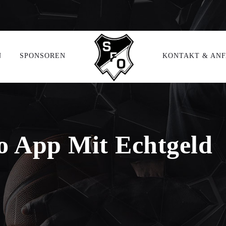
N
SPONSOREN
KONTAKT & AN
o App Mit Echtgeld